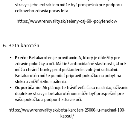
stravy s jeho extraktom môže byť prospešná pre podporu
celkového zdravia počas leta.
https://www.renovality.sk/zeleny-caj-60--polyfenolov/
6. Beta karotén
Prečo:
Betakarotén je provitamín A, ktorý je dôležitý pre
zdravie pokožky a očí. Má tiež antioxidačné vlastnosti, ktoré
môžu chrániť bunky pred poškodením voľnými radikálmi.
Betakarotén môže pomôcť pripraviť pokožku na pobyt na
slnku a znížiť riziko spálenia.
Odporúčanie:
Ak plánujete tráviť veľa času na slnku, užívanie
doplnkov stravy s betakaroténom môže byť prospešné pre
vašu pokožku a podporiť zdravie očí.
https://www.renovality.sk/beta-karoten-25000-iu-maximal-100-
kapsul/