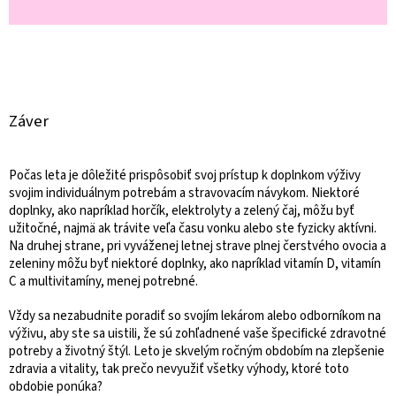
Záver
Počas leta je dôležité prispôsobiť svoj prístup k doplnkom výživy
svojim individuálnym potrebám a stravovacím návykom. Niektoré
doplnky, ako napríklad horčík, elektrolyty a zelený čaj, môžu byť
užitočné, najmä ak trávite veľa času vonku alebo ste fyzicky aktívni.
Na druhej strane, pri vyváženej letnej strave plnej čerstvého ovocia a
zeleniny môžu byť niektoré doplnky, ako napríklad vitamín D, vitamín
C a multivitamíny, menej potrebné.
Vždy sa nezabudnite poradiť so svojím lekárom alebo odborníkom na
výživu, aby ste sa uistili, že sú zohľadnené vaše špecifické zdravotné
potreby a životný štýl. Leto je skvelým ročným obdobím na zlepšenie
zdravia a vitality, tak prečo nevyužiť všetky výhody, ktoré toto
obdobie ponúka?