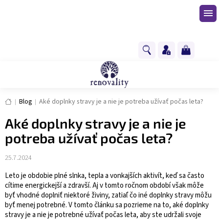
Prejsť
na
obsah
NÁKUPNÝ
KOŠÍK
Domov
Blog
Aké doplnky stravy je a nie je potreba užívať počas leta?
Aké doplnky stravy je a nie je
potreba užívať počas leta?
25.7.2024
Leto je obdobie plné slnka, tepla a vonkajších aktivít, keď sa často
cítime energickejší a zdravší. Aj v tomto ročnom období však môže
byť vhodné doplniť niektoré živiny, zatiaľ čo iné doplnky stravy môžu
byť menej potrebné. V tomto článku sa pozrieme na to, aké doplnky
stravy je a nie je potrebné užívať počas leta, aby ste udržali svoje