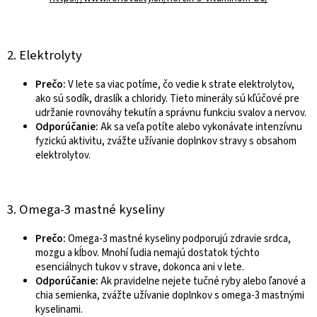
2. Elektrolyty
Prečo:
V lete sa viac potíme, čo vedie k strate elektrolytov,
ako sú sodík, draslík a chloridy. Tieto minerály sú kľúčové pre
udržanie rovnováhy tekutín a správnu funkciu svalov a nervov.
Odporúčanie:
Ak sa veľa potíte alebo vykonávate intenzívnu
fyzickú aktivitu, zvážte užívanie doplnkov stravy s obsahom
elektrolytov.
3. Omega-3 mastné kyseliny
Prečo:
Omega-3 mastné kyseliny podporujú zdravie srdca,
mozgu a kĺbov. Mnohí ľudia nemajú dostatok týchto
esenciálnych tukov v strave, dokonca ani v lete.
Odporúčanie:
Ak pravidelne nejete tučné ryby alebo ľanové a
chia semienka, zvážte užívanie doplnkov s omega-3 mastnými
kyselinami.