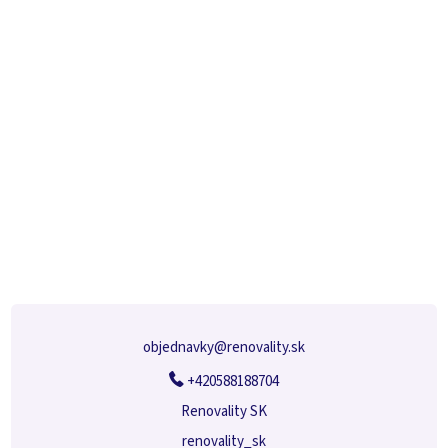
Z
á
p
ä
t
i
e
objednavky
@
renovality.sk
+420588188704
Renovality SK
renovality_sk