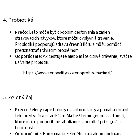
4. Probiotiká
Prečo:
Leto môže byť obdobím cestovania a zmien
stravovacích návykov, ktoré môžu ovplyvniť trávenie.
Probiotiká podporujú zdravú črevnú flóru a môžu pomôcť
predchádzať tráviacim problémom.
Odporúčanie:
Ak cestujete alebo máte citlivé trávenie, zvážte
užívanie probiotík.
https://www.renovality.sk/renoprobio-maximal/
5. Zelený čaj
Prečo:
Zelený čaj je bohatý na antioxidanty a pomáha chrániť
telo pred voľnými radikálmi. Má tiež termogénne vlastnosti,
ktoré môžu podporiť metabolizmus a pomôcť pri regulácii
hmotnosti.
Odporúčanie:
Konzumácia zeleného čaju alebo doplnkov