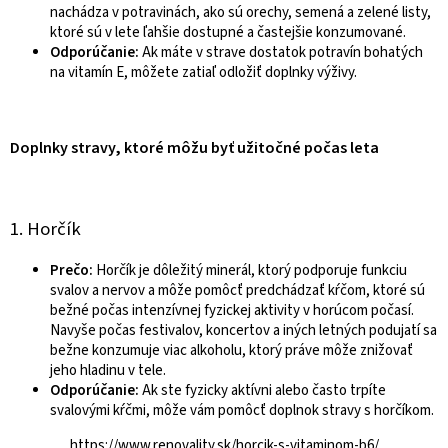
nachádza v potravinách, ako sú orechy, semená a zelené listy,
ktoré sú v lete ľahšie dostupné a častejšie konzumované.
Odporúčanie:
Ak máte v strave dostatok potravín bohatých
na vitamín E, môžete zatiaľ odložiť doplnky výživy.
Doplnky stravy, ktoré môžu byť užitočné počas leta
1. Horčík
Prečo:
Horčík je dôležitý minerál, ktorý podporuje funkciu
svalov a nervov a môže pomôcť predchádzať kŕčom, ktoré sú
bežné počas intenzívnej fyzickej aktivity v horúcom počasí.
Navyše počas festivalov, koncertov a iných letných podujatí sa
bežne konzumuje viac alkoholu, ktorý práve môže znižovať
jeho hladinu v tele.
Odporúčanie:
Ak ste fyzicky aktívni alebo často trpíte
svalovými kŕčmi, môže vám pomôcť doplnok stravy s horčíkom.
https://www.renovality.sk/horcik-s-vitaminom-b6/