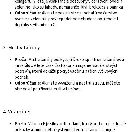
kolagénu. V lete je však ľahšie dostupný v čerstvom ovocí a
zelenine, ako sú jahody, pomaranče, kivi, brokolica a paprika.
Odporúčanie:
Ak máte pestrú stravu bohatú na čerstvé
ovocie a zeleninu, pravdepodobne nebudete potrebovať
doplnky s vitamínom C.
3. Multivitamíny
Prečo:
Multivitamíny poskytujú široké spektrum vitamínov a
minerálov. V lete však často konzumujeme viac čerstvých
potravín, ktoré dokážu pokryť väčšinu našich výživových
potrieb.
Odporúčanie:
Ak máte vyváženú a pestrú stravu, môžete
obmedziť používanie multivitamínov.
4. Vitamín E
Prečo:
Vitamín E je silný antioxidant, ktorý podporuje zdravie
pokožky a imunitného systému. Tento vitamín sa hojne