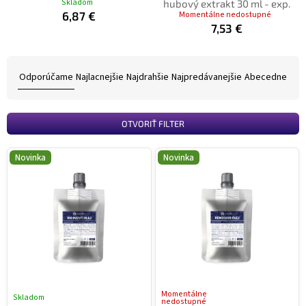
Skladom
hubový extrakt 30 ml - exp.
6,87 €
Momentálne nedostupné
7,53 €
R
a
Odporúčame
Najlacnejšie
Najdrahšie
Najpredávanejšie
Abecedne
d
e
n
OTVORIŤ FILTER
i
e
V
Novinka
Novinka
p
ý
r
p
o
i
d
s
u
p
k
r
t
o
o
d
v
u
Momentálne
Skladom
nedostupné
k