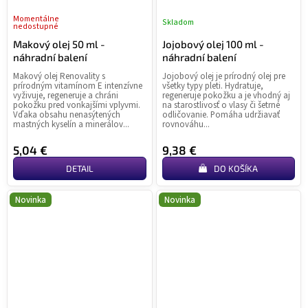
Momentálne
Skladom
nedostupné
Makový olej 50 ml -
Jojobový olej 100 ml -
náhradní balení
náhradní balení
Makový olej Renovality s
Jojobový olej je prírodný olej pre
prírodným vitamínom E intenzívne
všetky typy pleti. Hydratuje,
vyživuje, regeneruje a chráni
regeneruje pokožku a je vhodný aj
pokožku pred vonkajšími vplyvmi.
na starostlivosť o vlasy či šetrné
Vďaka obsahu nenasýtených
odličovanie. Pomáha udržiavať
mastných kyselín a minerálov...
rovnováhu...
5,04 €
9,38 €
DETAIL
DO KOŠÍKA
Novinka
Novinka