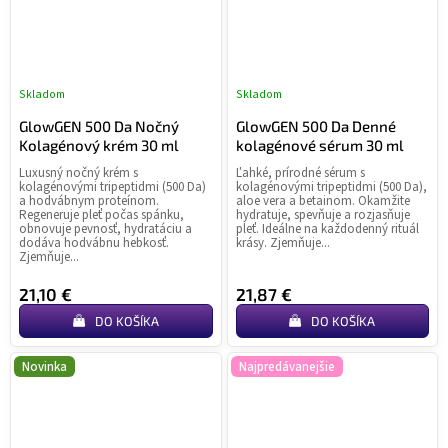
Skladom
Skladom
GlowGEN 500 Da Nočný
GlowGEN 500 Da Denné
Kolagénový krém 30 ml
kolagénové sérum 30 ml
Luxusný nočný krém s
Ľahké, prírodné sérum s
kolagénovými tripeptidmi (500 Da)
kolagénovými tripeptidmi (500 Da),
a hodvábnym proteínom.
aloe vera a betainom. Okamžite
Regeneruje pleť počas spánku,
hydratuje, spevňuje a rozjasňuje
obnovuje pevnosť, hydratáciu a
pleť. Ideálne na každodenný rituál
dodáva hodvábnu hebkosť.
krásy. Zjemňuje...
Zjemňuje...
21,10 €
21,87 €
DO KOŠÍKA
DO KOŠÍKA
Novinka
Najpredávanejšie