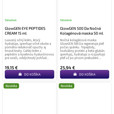
Skladom
Skladom
GlowGEN EYE PEPTIDES
GlowGEN 500 Da Nočná
CREAM 15 ml
Kolagénová maska 50 ml
Luxusný očný krém, ktorý
Nočná kolagénová maska
hydratuje, spevňuje očné okolie a
GlowGEN 500 Da regeneruje pleť
pomáha redukovať opuchy aj
počas spánku. Tripeptidy,
tmavé kruhy. Ľahký krém s
hodvábny proteín a beta-glukán
peptidmi a kyselinou hyalurónovou
spevňujú, hydratujú a rozjasňujú
pre svieži, oddýchnutý pohľad...
pleť už po prvom prebudení....
19,15 €
25,94 €
DO KOŠÍKA
DO KOŠÍKA
Novinka
Novinka