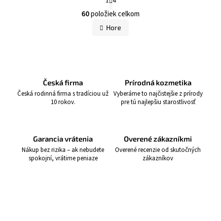
1
4
t
O
r
60
položiek celkom
á
v
Hore
n
l
k
á
o
v
d
a
a
n
i
c
Česká firma
Prírodná kozmetika
e
i
Česká rodinná firma s tradíciou už
Vyberáme to najčistejšie z prírody
10 rokov.
pre tú najlepšiu starostlivosť
e
p
r
Garancia vrátenia
Overené zákazníkmi
v
Nákup bez rizika – ak nebudete
Overené recenzie od skutočných
k
spokojní, vrátime peniaze
zákazníkov
y
v
ý
p
i
Z