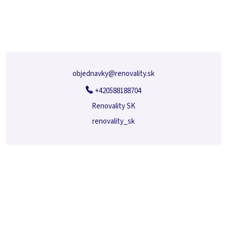
s
á
u
p
ä
t
i
e
objednavky
@
renovality.sk
+420588188704
Renovality SK
renovality_sk