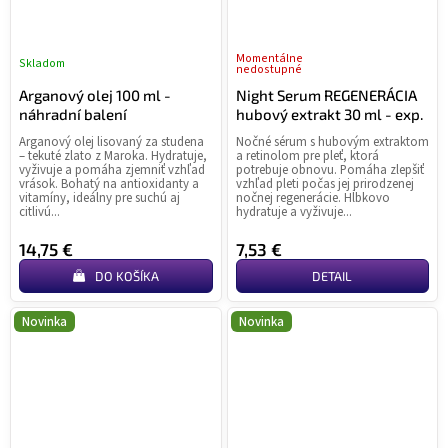
Momentálne
Skladom
nedostupné
Arganový olej 100 ml -
Night Serum REGENERÁCIA
náhradní balení
hubový extrakt 30 ml - exp.
Arganový olej lisovaný za studena
Nočné sérum s hubovým extraktom
– tekuté zlato z Maroka. Hydratuje,
a retinolom pre pleť, ktorá
vyživuje a pomáha zjemniť vzhľad
potrebuje obnovu. Pomáha zlepšiť
vrások. Bohatý na antioxidanty a
vzhľad pleti počas jej prirodzenej
vitamíny, ideálny pre suchú aj
nočnej regenerácie. Hĺbkovo
citlivú...
hydratuje a vyživuje...
14,75 €
7,53 €
DO KOŠÍKA
DETAIL
Novinka
Novinka