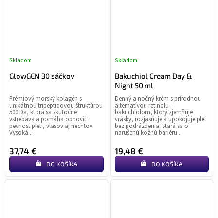
Skladom
Skladom
GlowGEN 30 sáčkov
Bakuchiol Cream Day &
Night 50 ml
Prémiový morský kolagén s
Denný a nočný krém s prírodnou
unikátnou tripeptidovou štruktúrou
alternatívou retinolu –
500 Da, ktorá sa skutočne
bakuchiolom, ktorý zjemňuje
vstrebáva a pomáha obnoviť
vrásky, rozjasňuje a upokojuje pleť
pevnosť pleti, vlasov aj nechtov.
bez podráždenia. Stará sa o
Vysoká...
narušenú kožnú bariéru...
37,74 €
19,48 €
DO KOŠÍKA
DO KOŠÍKA