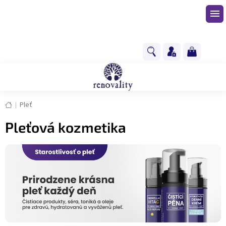
Prejsť
na
obsah
NÁKUPNÝ
KOŠÍK
Domov
Pleť
Pleťová kozmetika