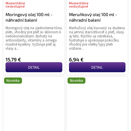
Momentálne
Momentálne
nedostupné
nedostupné
Moringový olej 100 ml -
Meruňkový olej 100 ml -
náhradní balení
náhradní balení
Moringový olej na zjednotenie tónu
Marhuľový olej lisovaný za studena
pleti, vhodný pre pleť so sklonom k
na jemnú starostlivosť o pleť, vlasy
nedokonalostiam. Bohatý na
aj telo. Rýchlo sa vstrebáva,
antioxidanty, vitamíny a omega
hydratuje a upokojuje pokožku.
mastné kyseliny. Vyživuje pleť aj
Vhodný pre všetky typy pleti
vlasy a...
vrátane...
15,79 €
6,94 €
DETAIL
DETAIL
Novinka
Novinka