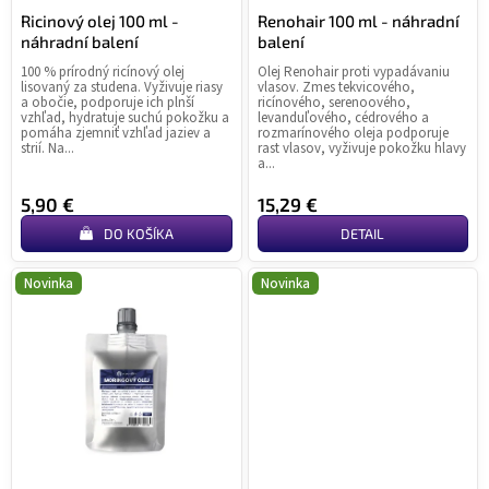
t
Ricinový olej 100 ml -
Renohair 100 ml - náhradní
náhradní balení
balení
o
v
100 % prírodný ricínový olej
Olej Renohair proti vypadávaniu
lisovaný za studena. Vyživuje riasy
vlasov. Zmes tekvicového,
a obočie, podporuje ich plnší
ricínového, serenoového,
vzhľad, hydratuje suchú pokožku a
levanduľového, cédrového a
pomáha zjemniť vzhľad jaziev a
rozmarínového oleja podporuje
strií. Na...
rast vlasov, vyživuje pokožku hlavy
a...
5,90 €
15,29 €
DO KOŠÍKA
DETAIL
Novinka
Novinka