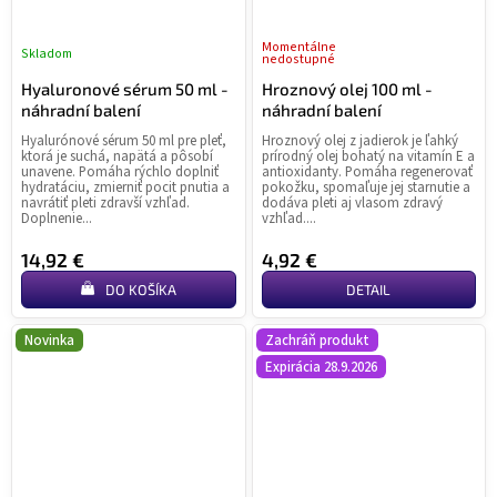
Momentálne
Skladom
nedostupné
Hyaluronové sérum 50 ml -
Hroznový olej 100 ml -
náhradní balení
náhradní balení
Hyalurónové sérum 50 ml pre pleť,
Hroznový olej z jadierok je ľahký
ktorá je suchá, napätá a pôsobí
prírodný olej bohatý na vitamín E a
unavene. Pomáha rýchlo doplniť
antioxidanty. Pomáha regenerovať
hydratáciu, zmierniť pocit pnutia a
pokožku, spomaľuje jej starnutie a
navrátiť pleti zdravší vzhľad.
dodáva pleti aj vlasom zdravý
Doplnenie...
vzhľad....
14,92 €
4,92 €
DO KOŠÍKA
DETAIL
Novinka
Zachráň produkt
Expirácia 28.9.2026