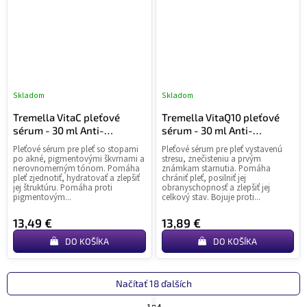
Skladom
Skladom
Tremella VitaC pleťové
Tremella VitaQ10 pleťové
sérum - 30 ml Anti-
sérum - 30 ml Anti-
Age/Hydratácia
Age/Regenerácia
Pleťové sérum pre pleť so stopami
Pleťové sérum pre pleť vystavenú
po akné, pigmentovými škvrnami a
stresu, znečisteniu a prvým
nerovnomerným tónom. Pomáha
známkam starnutia. Pomáha
pleť zjednotiť, hydratovať a zlepšiť
chrániť pleť, posilniť jej
jej štruktúru. Pomáha proti
obranyschopnosť a zlepšiť jej
pigmentovým...
celkový stav. Bojuje proti...
13,49 €
13,89 €
DO KOŠÍKA
DO KOŠÍKA
Načítať 18 ďalších
S