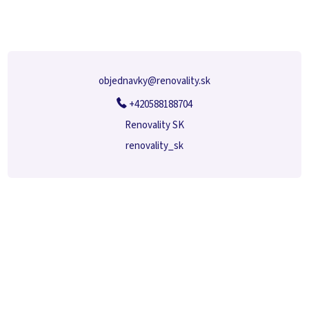
p
ä
t
i
e
objednavky
@
renovality.sk
+420588188704
Renovality SK
renovality_sk