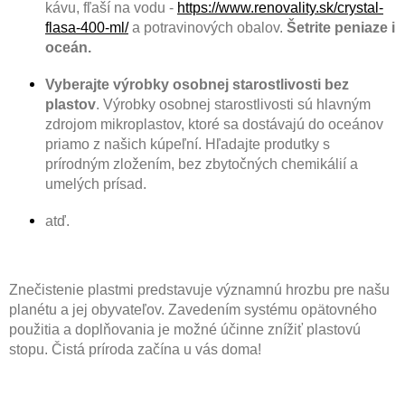
kávu, fľaší na vodu -
https://www.renovality.sk/crystal-
flasa-400-ml/
a potravinových obalov.
Šetrite peniaze i
oceán.
Vyberajte výrobky osobnej starostlivosti bez
plastov
. Výrobky osobnej starostlivosti sú hlavným
zdrojom mikroplastov, ktoré sa dostávajú do oceánov
priamo z našich kúpeľní. Hľadajte produtky s
prírodným zložením, bez zbytočných chemikálií a
umelých prísad.
atď.
Znečistenie plastmi predstavuje významnú hrozbu pre našu
planétu a jej obyvateľov. Zavedením systému opätovného
použitia a doplňovania je možné účinne znížiť plastovú
stopu. Čistá príroda začína u vás doma!