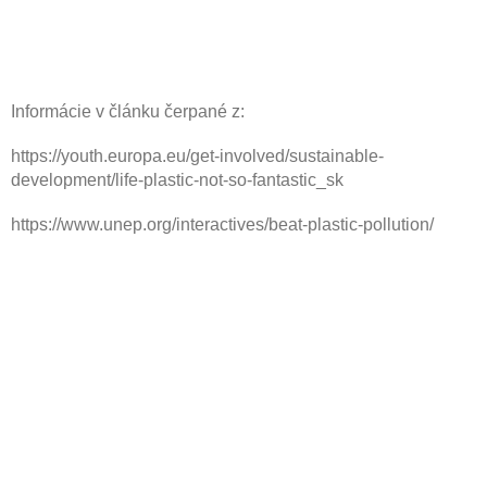
Informácie v článku čerpané z:
https://youth.europa.eu/get-involved/sustainable-
development/life-plastic-not-so-fantastic_sk
https://www.unep.org/interactives/beat-plastic-pollution/
Z
á