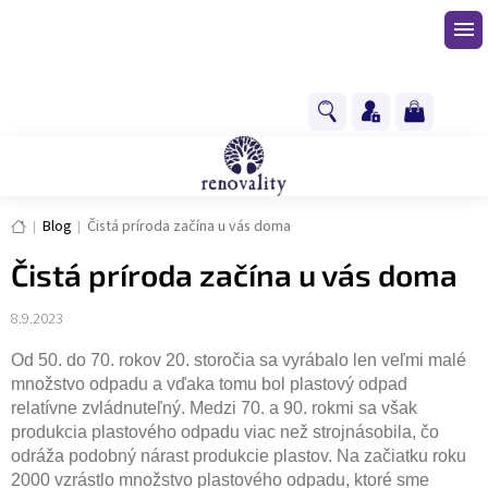
Prejsť
na
obsah
NÁKUPNÝ
KOŠÍK
Domov
Blog
Čistá príroda začína u vás doma
Čistá príroda začína u vás doma
8.9.2023
Od 50. do 70. rokov 20. storočia sa vyrábalo len veľmi malé
množstvo odpadu a vďaka tomu bol plastový odpad
relatívne zvládnuteľný. Medzi 70. a 90. rokmi sa však
produkcia plastového odpadu viac než strojnásobila, čo
odráža podobný nárast produkcie plastov. Na začiatku roku
2000 vzrástlo množstvo plastového odpadu, ktoré sme