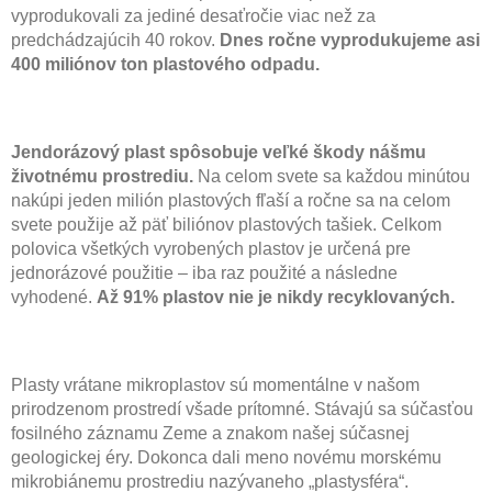
vyprodukovali za jediné desaťročie viac než za
predchádzajúcih 40 rokov.
Dnes ročne vyprodukujeme asi
400 miliónov ton plastového odpadu.
Jendorázový plast spôsobuje veľké škody nášmu
životnému prostrediu.
Na celom svete sa každou minútou
nakúpi jeden milión plastových fľaší a ročne sa na celom
svete použije až päť biliónov plastových tašiek. Celkom
polovica všetkých vyrobených plastov je určená pre
jednorázové použitie – iba raz použité a následne
vyhodené.
Až 91% plastov nie je nikdy recyklovaných.
Plasty vrátane mikroplastov sú momentálne v našom
prirodzenom prostredí všade prítomné. Stávajú sa súčasťou
fosilného záznamu Zeme a znakom našej súčasnej
geologickej éry. Dokonca dali meno novému morskému
mikrobiánemu prostrediu nazývaneho „plastysféra“.