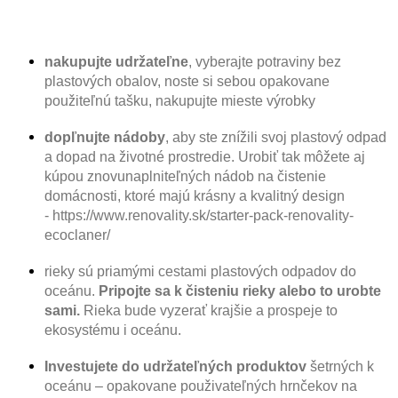
nakupujte udržateľne
, vyberajte potraviny bez
plastových obalov, noste si sebou opakovane
použiteľnú tašku, nakupujte mieste výrobky
dopľnujte nádoby
, aby ste znížili svoj plastový odpad
a dopad na životné prostredie. Urobiť tak môžete aj
kúpou znovunaplniteľných nádob na čistenie
domácnosti, ktoré majú krásny a kvalitný design
- https://www.renovality.sk/starter-pack-renovality-
ecoclaner/
rieky sú priamými cestami plastových odpadov do
oceánu.
Pripojte sa k čisteniu rieky alebo to urobte
sami.
Rieka bude vyzerať krajšie a prospeje to
ekosystému i oceánu.
Investujete do udržateľných produktov
šetrných k
oceánu – opakovane použivateľných hrnčekov na