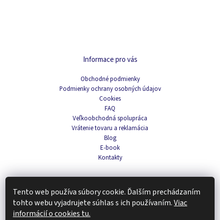
Informace pro vás
Obchodné podmienky
Podmienky ochrany osobných údajov
Cookies
FAQ
Veľkoobchodná spolupráca
Vrátenie tovaru a reklamácia
Blog
E-book
Kontakty
Tento web používa súbory cookie. Ďalším prechádzaním
Navigace
tohto webu vyjadrujete súhlas s ich používaním.
Viac
informácií o cookies tu.
Káva a čaj