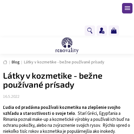
Prejsť
na
obsah
NÁKUPNÝ
KOŠÍK
Domov
Blog
Látky v kozmetike - bežne používané prísady
Látky v kozmetike - bežne
používané prísady
16.5.2022
Ľudia od pradávna používali kozmetiku na zlepšenie svojho
vzhľadu a starostlivosti o svoje telo
. Starí Gréci, Egypťania a
Rimania poznali make-up a kozmetické výrobky a používali ich buď na
ochranu pokožky, alebo na zvýraznenie svojich rysov. Rýchlo vpred o
niekoľko tisíc rokov a kozmetika je populárnejšia ako inokedy.