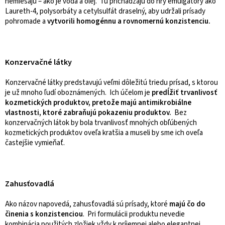
nemiešajú – ako je voda a olej. Tu prichádzajú do hry emulgátory ako
Laureth-4, polysorbáty a cetylsulfát draselný, aby udržali prísady
pohromade a
vytvorili homogénnu a rovnomernú konzistenciu.
Konzervačné látky
Konzervačné látky predstavujú veľmi dôležitú triedu prísad, s ktorou
je už mnoho ľudí oboznámených. Ich účelom je
predĺžiť trvanlivosť
kozmetických produktov, pretože majú antimikrobiálne
vlastnosti, ktoré zabraňujú pokazeniu produktov.
Bez
konzervačných látok by bola trvanlivosť mnohých obľúbených
kozmetických produktov oveľa kratšia a museli by sme ich oveľa
častejšie vymieňať.
Zahusťovadlá
Ako názov napovedá, zahusťovadlá sú prísady, ktoré
majú čo do
činenia s konzistenciou
. Pri formulácii produktu nevedie
kombinácia použitých zložiek vždy k príjemnej alebo elegantnej