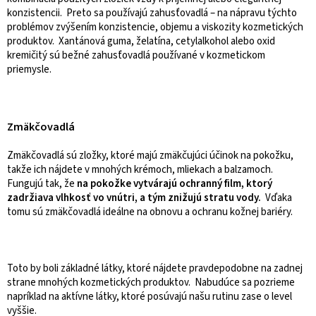
konzistencii. Preto sa používajú zahusťovadlá – na nápravu týchto
problémov zvýšením konzistencie, objemu a viskozity kozmetických
produktov. Xantánová guma, želatína, cetylalkohol alebo oxid
kremičitý sú bežné zahusťovadlá používané v kozmetickom
priemysle.
Zmäkčovadlá
Zmäkčovadlá sú zložky, ktoré majú zmäkčujúci účinok na pokožku,
takže ich nájdete v mnohých krémoch, mliekach a balzamoch.
Fungujú tak, že
na pokožke vytvárajú ochranný film, ktorý
zadržiava vlhkosť vo vnútri, a tým znižujú stratu vody.
Vďaka
tomu sú zmäkčovadlá ideálne na obnovu a ochranu kožnej bariéry.
Toto by boli základné látky, ktoré nájdete pravdepodobne na zadnej
strane mnohých kozmetických produktov. Nabudúce sa pozrieme
napríklad na aktívne látky, ktoré posúvajú našu rutinu zase o level
vyššie.