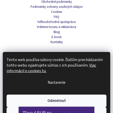
Obchodné podmienky
Podmienky ochrany osobných údajov
Cookies
FAQ
Veľkoobchodná spolupráca
Vrátenie tovaru a reklamácia
Blog
E-book
Kontakty
Tento web používa súbory cookie. Ďalším prechádzaním
Navigace
tohto webu vyjadrujete súhlas s ich používaním.
Viac
informácií o cookies tu.
Káva a čaj
Domov
Vôňa
Nastavenie
Pleťová kozmetika
Doplnky stravy a fitness
Tipy na darčeky
Odmietnuť
Zachráň produkt
Zľava 4 EUR na