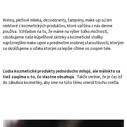
Krémy, pleťové mlieka, dezodoranty, šampóny, make-up sú len
niektoré z kozmetických produktov, ktoré väčšina z nás denne
používa. Vzhľadom na to, že máme na výber toľko možností,
zásobujeme naše kúpeľňové skrinky a kozmetické stolíky
najrôznejšími make-upmi a predmetmi osobnej starostlivosti, ktorými
sa skrášľujeme a vďaka ktorým sa lepšie cítime vo svojom tele.
Ľudia kozmetické produkty jednoducho milujú, ale málokto sa
tiež zaujíma o to, čo vlastne obsahujú.
Takže veríme, že je čas ísť
do zákulisia kozmetiky, aby sme na túto tému vniesli trochu svetla.