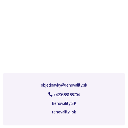
Z
á
p
ä
t
i
e
objednavky
@
renovality.sk
+420588188704
Renovality SK
renovality_sk