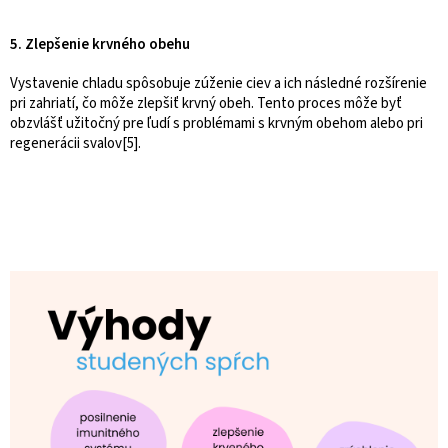
5. Zlepšenie krvného obehu
Vystavenie chladu spôsobuje zúženie ciev a ich následné rozšírenie
pri zahriatí, čo môže zlepšiť krvný obeh. Tento proces môže byť
obzvlášť užitočný pre ľudí s problémami s krvným obehom alebo pri
regenerácii svalov[5].