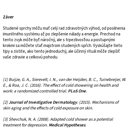
Záver
Studené sprchy môžu mať celý rad zdravotných výhod, od posilnenia
imunitného systému až po zlepšenie nálady a energie. Prechod na
tento zvyk môže byť náročný, ale s trpezlivosťou a postupnými
krokmi sa môžete stať majstrom studených spŕch. Vyskúšajte tieto
tipy a zistite, ako tento jednoduchý, ale účinný rituál môže zlepšiť
vaše zdravie a celkovú pohodu.
[1] Buijze, G. A., Sierevelt, I. N., van der Heijden, B. C., Tuinebreijer, W.
E., & Roa, J. C. (2016). The effect of cold showering on health and
work: a randomized controlled trial.
PLoS One
.
[2]
Journal of Investigative Dermatology
. (2015). Mechanisms of
skin aging and the effects of cold exposure on skin.
[3] Shevchuk, N. A. (2008). Adapted cold shower as a potential
treatment for depression.
Medical Hypotheses
.