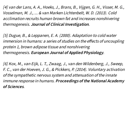
[4] van der Lans, A. A., Hoeks, J., Brans, B., Vijgen, G. H., Visser, M. G.,
Vosselman, M. J., ... & van Marken Lichtenbelt, W. D. (2013). Cold
acclimation recruits human brown fat and increases nonshivering
thermogenesis.
Journal of Clinical Investigation
.
[5] Dugue, B., & Leppanen, E. A. (2000). Adaptation to cold water
immersion in humans: a series of studies on the effects of uncoupling
protein 1, brown adipose tissue and nonshivering
thermogenesis.
European Journal of Applied Physiology
.
[6] Kox, M., van Eijk, L. T., Zwaag, J., van den Wildenberg, J., Sweep,
F. C., van der Hoeven, J. G., & Pickkers, P. (2014). Voluntary activation
of the sympathetic nervous system and attenuation of the innate
immune response in humans.
Proceedings of the National Academy
of Sciences
.