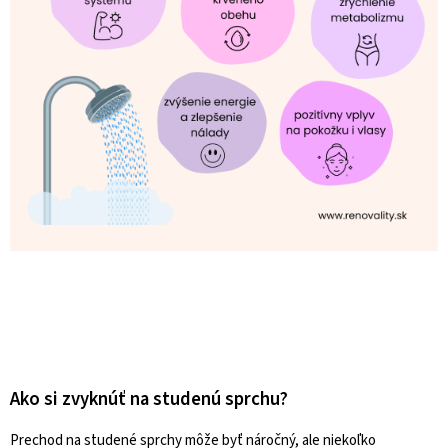
Ako si zvyknúť na studenú sprchu?
Prechod na studené sprchy môže byť náročný, ale niekoľko