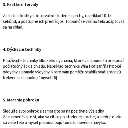
3. Krátke intervaly
Začnite s krátkymi intervalmi studenej sprchy, napríklad 10-15
sekúnd, a postupne ich predlžujte. To pomôže vášmu telu adaptovať
sa na chlad.
4. Dýchacie techniky
Používajte techniky hlbokého dýchania, ktoré vám pomôžu prekonať
počiatočný šok z chladu. Napríklad technika Wim Hof zahŕňa hlboké
nádychy a pomalé výdychy, ktoré vám pomôžu stabilizovať srdcovú
frekvenciu a upokojiť myseľ [6].
5. Meranie pokroku
Sledujte svoj pokrok a zamerajte sa na pozitívne výsledky.
Zaznamenávajte si, ako sa cítite po studenej sprche, a sledujte, ako
sa vaše telo a myseľ prispôsobujú tomuto novému návyku.