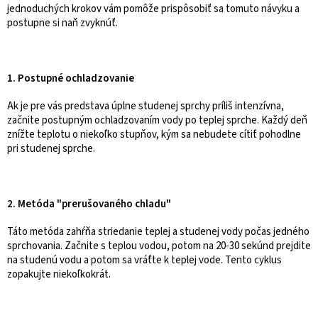
jednoduchých krokov vám pomôže prispôsobiť sa tomuto návyku a
postupne si naň zvyknúť.
1. Postupné ochladzovanie
Ak je pre vás predstava úplne studenej sprchy príliš intenzívna,
začnite postupným ochladzovaním vody po teplej sprche. Každý deň
znížte teplotu o niekoľko stupňov, kým sa nebudete cítiť pohodlne
pri studenej sprche.
2. Metóda "prerušovaného chladu"
Táto metóda zahŕňa striedanie teplej a studenej vody počas jedného
sprchovania. Začnite s teplou vodou, potom na 20-30 sekúnd prejdite
na studenú vodu a potom sa vráťte k teplej vode. Tento cyklus
zopakujte niekoľkokrát.