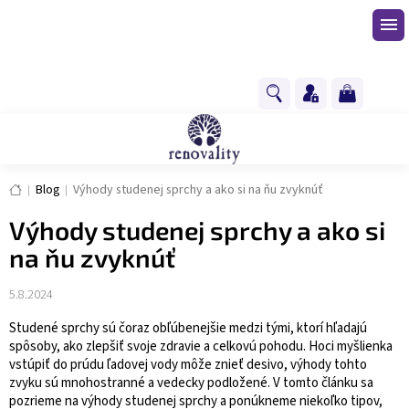
Prejsť
na
obsah
NÁKUPNÝ
KOŠÍK
Domov
Blog
Výhody studenej sprchy a ako si na ňu zvyknúť
Výhody studenej sprchy a ako si
na ňu zvyknúť
5.8.2024
Studené sprchy sú čoraz obľúbenejšie medzi tými, ktorí hľadajú
spôsoby, ako zlepšiť svoje zdravie a celkovú pohodu. Hoci myšlienka
vstúpiť do prúdu ľadovej vody môže znieť desivo, výhody tohto
zvyku sú mnohostranné a vedecky podložené. V tomto článku sa
pozrieme na výhody studenej sprchy a ponúkneme niekoľko tipov,