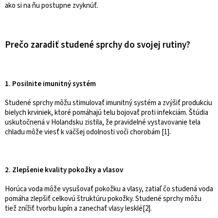
ako si na ňu postupne zvyknúť.
Prečo zaradiť studené sprchy do svojej rutiny?
1. Posilnite imunitný systém
Studené sprchy môžu stimulovať imunitný systém a zvýšiť produkciu
bielych krviniek, ktoré pomáhajú telu bojovať proti infekciám. Štúdia
uskutočnená v Holandsku zistila, že pravidelné vystavovanie tela
chladu môže viesť k väčšej odolnosti voči chorobám [1].
2. Zlepšenie kvality pokožky a vlasov
Horúca voda môže vysušovať pokožku a vlasy, zatiaľ čo studená voda
pomáha zlepšiť celkovú štruktúru pokožky. Studené sprchy môžu
tiež znížiť tvorbu lupín a zanechať vlasy lesklé[2].