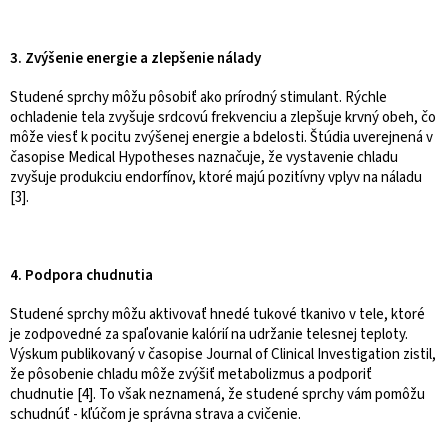
3. Zvýšenie energie a zlepšenie nálady
Studené sprchy môžu pôsobiť ako prírodný stimulant. Rýchle
ochladenie tela zvyšuje srdcovú frekvenciu a zlepšuje krvný obeh, čo
môže viesť k pocitu zvýšenej energie a bdelosti. Štúdia uverejnená v
časopise Medical Hypotheses naznačuje, že vystavenie chladu
zvyšuje produkciu endorfínov, ktoré majú pozitívny vplyv na náladu
[3].
4. Podpora chudnutia
Studené sprchy môžu aktivovať hnedé tukové tkanivo v tele, ktoré
je zodpovedné za spaľovanie kalórií na udržanie telesnej teploty.
Výskum publikovaný v časopise Journal of Clinical Investigation zistil,
že pôsobenie chladu môže zvýšiť metabolizmus a podporiť
chudnutie [4]. To však neznamená, že studené sprchy vám pomôžu
schudnúť - kľúčom je správna strava a cvičenie.