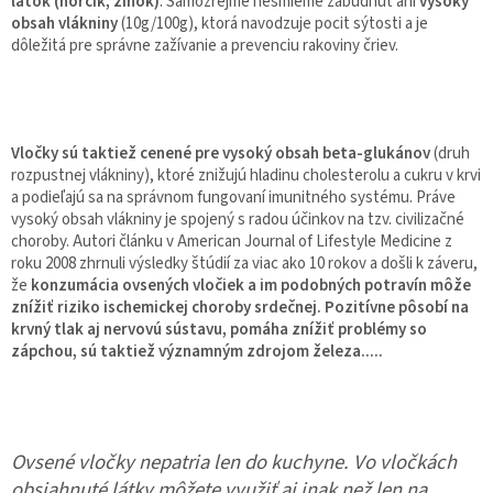
látok (horčík, zinok)
. Samozrejme nesmieme zabudnúť ani
vysoký
obsah vlákniny
(10g/100g), ktorá navodzuje pocit sýtosti a je
dôležitá pre správne zažívanie a prevenciu rakoviny čriev.
Vločky sú taktiež cenené pre vysoký obsah beta-glukánov
(druh
rozpustnej vlákniny), ktoré znižujú hladinu cholesterolu a cukru v krvi
a podieľajú sa na správnom fungovaní imunitného systému. Práve
vysoký obsah vlákniny je spojený s radou účinkov na tzv. civilizačné
choroby. Autori článku v American Journal of Lifestyle Medicine z
roku 2008 zhrnuli výsledky štúdií za viac ako 10 rokov a došli k záveru,
že
konzumácia ovsených vločiek a im podobných potravín môže
znížiť riziko ischemickej choroby srdečnej. Pozitívne pôsobí na
krvný tlak aj nervovú sústavu, pomáha znížiť problémy so
zápchou, sú taktiež významným zdrojom železa.....
Ovsené vločky nepatria len do kuchyne. Vo vločkách
obsiahnuté látky môžete využiť aj inak než len na