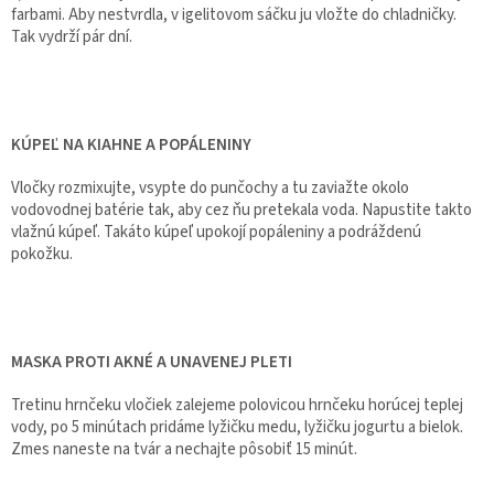
farbami. Aby nestvrdla, v igelitovom sáčku ju vložte do chladničky.
Tak vydrží pár dní.
KÚPEĽ NA KIAHNE A POPÁLENINY
Vločky rozmixujte, vsypte do punčochy a tu zaviažte okolo
vodovodnej batérie tak, aby cez ňu pretekala voda. Napustite takto
vlažnú kúpeľ. Takáto kúpeľ upokojí popáleniny a podráždenú
pokožku.
MASKA PROTI AKNÉ A UNAVENEJ PLETI
Tretinu hrnčeku vločiek zalejeme polovicou hrnčeku horúcej teplej
vody, po 5 minútach pridáme lyžičku medu, lyžičku jogurtu a bielok.
Zmes naneste na tvár a nechajte pôsobiť 15 minút.