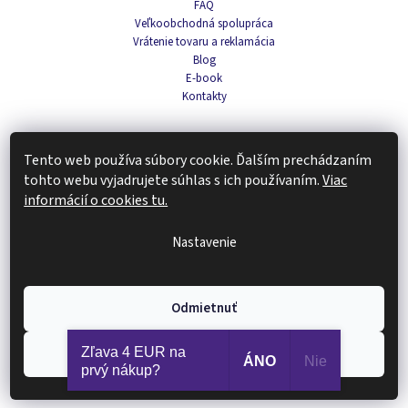
FAQ
Veľkoobchodná spolupráca
Vrátenie tovaru a reklamácia
Blog
E-book
Kontakty
Tento web používa súbory cookie. Ďalším prechádzaním
Navigace
tohto webu vyjadrujete súhlas s ich používaním.
Viac
informácií o cookies tu.
Káva a čaj
Domov
Vôňa
Nastavenie
Pleťová kozmetika
Doplnky stravy a fitness
Tipy na darčeky
Odmietnuť
Zachráň produkt
Zľava 4 EUR na
Súhlasím
ÁNO
Nie
Copyright 2026
Renovality
. Všetky práva vyhradené.
prvý nákup?
Vytvoril Shoptet