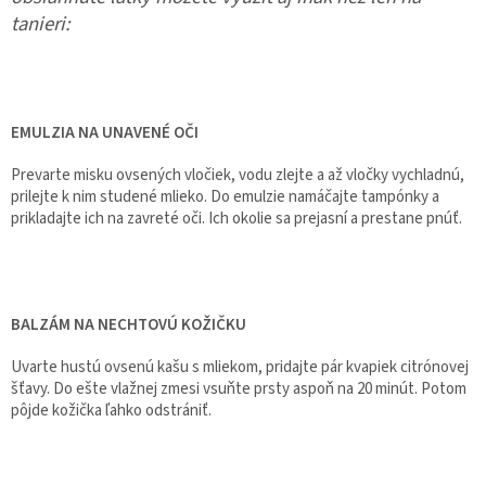
tanieri:
EMULZIA NA UNAVENÉ OČI
Prevarte misku ovsených vločiek, vodu zlejte a až vločky vychladnú,
prilejte k nim studené mlieko. Do emulzie namáčajte tampónky a
prikladajte ich na zavreté oči. Ich okolie sa prejasní
a prestane pnúť.
BALZÁM NA NECHTOVÚ KOŽIČKU
Uvarte hustú ovsenú kašu s mliekom, pridajte pár kvapiek citrónovej
šťavy. Do ešte vlažnej zmesi vsuňte prsty aspoň na 20 minút. Potom
pôjde kožička ľahko odstrániť.