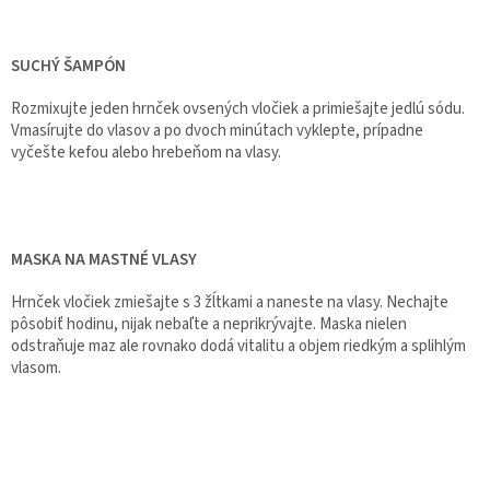
SUCHÝ ŠAMPÓN
Rozmixujte jeden hrnček ovsených vločiek a primiešajte jedlú sódu.
Vmasírujte do vlasov a po dvoch minútach vyklepte, prípadne
vyčešte kefou alebo hrebeňom na vlasy.
MASKA NA MASTNÉ VLASY
Hrnček vločiek zmiešajte s 3 žĺtkami a naneste na vlasy. Nechajte
pôsobiť hodinu, nijak nebaľte a neprikrývajte. Maska nielen
odstraňuje maz ale rovnako dodá vitalitu a objem riedkým a splihlým
vlasom.