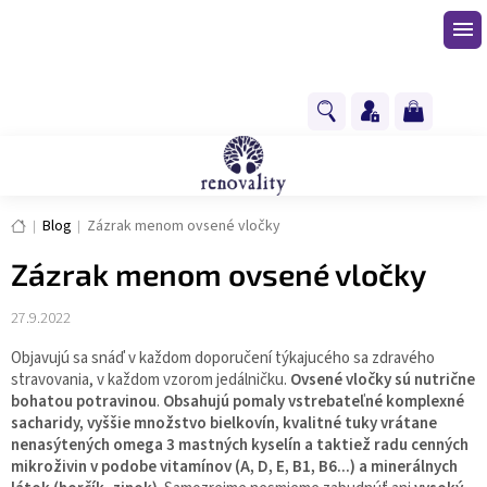
Prejsť
na
obsah
NÁKUPNÝ
KOŠÍK
Domov
Blog
Zázrak menom ovsené vločky
Zázrak menom ovsené vločky
27.9.2022
Objavujú sa snáď v každom doporučení týkajucého sa zdravého
stravovania, v každom vzorom jedálničku.
Ovsené vločky sú nutrične
bohatou potravinou
.
Obsahujú pomaly vstrebateľné komplexné
sacharidy, vyššie množstvo bielkovín, kvalitné tuky vrátane
nenasýtených omega 3 mastných kyselín a taktiež radu cenných
mikroživin v podobe vitamínov (A, D, E, B1, B6...) a minerálnych