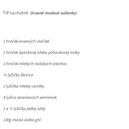
TIP na chutné
Ovsené medové sušienky:
1 hrnček ovsených vločiek
1 hrnček špaldovej alebo pohankovej múky
1 hrnček mletých vlašských orechov
¼ lyžičky škorice
1 lyžička mletej vanilky
4 lyžice sezamových semienok
1 a ½ lyžičky jedlej sódy
130g masla alebo ghí