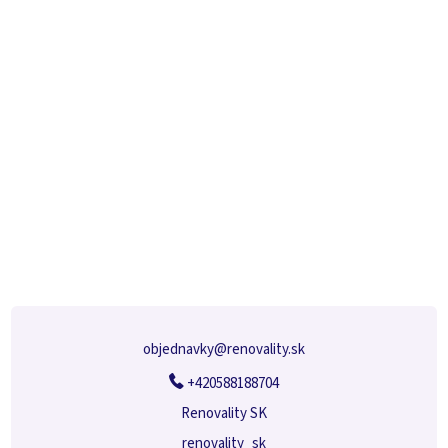
Z
á
p
ä
t
i
e
objednavky
@
renovality.sk
+420588188704
Renovality SK
renovality_sk