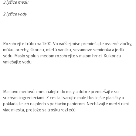
3 lyžice medu
2 lyžice vody
Rozohrejte trúbu na 150C. Vo väčšej mise premiešajte ovsené vločky,
múku, orechy, škoricu, mletú vanilku, sezamové semienka a jedlú
sódu. Maslo spolu s medom rozohrejte v malom hrnci. Ku koncu
vmiešajte vodu.
Maslovo medovú zmes nalejte do misy a dobre premiešajte so
suchými ingredieciami. Z cesta tvarujte malé tlustejšie placičky a
pokládajte ich na plech s pečiacim papierom. Nechávajte medzi nimi
viac miesta, pretože sa trošku roztečú.