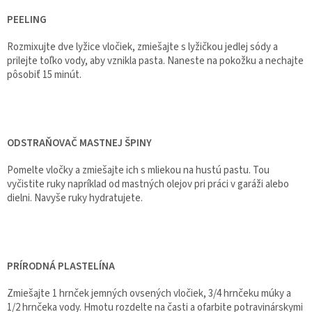
PEELING
Rozmixujte dve lyžice vločiek, zmiešajte s lyžičkou jedlej sódy a
prilejte toľko vody, aby vznikla pasta. Naneste na pokožku a nechajte
pôsobiť 15 minút.
ODSTRAŇOVAČ MASTNEJ ŠPINY
Pomelte vločky a zmiešajte ich s mliekou na hustú pastu. Tou
vyčistite ruky napríklad od mastných olejov pri práci v garáži alebo
dielni. Navyše ruky hydratujete.
PRÍRODNÁ PLASTELÍNA
Zmiešajte 1 hrnček jemných ovsených vločiek, 3/4 hrnčeku múky a
1/2 hrnčeka vody. Hmotu rozdelte na časti a ofarbite potravinárskymi