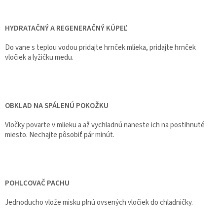
HYDRATAČNÝ A REGENERAČNÝ KÚPEĽ
Do vane s teplou vodou pridajte hrnček mlieka, pridajte hrnček
vločiek a lyžičku medu.
OBKLAD NA SPÁLENÚ POKOŽKU
Vločky povarte v mlieku a až vychladnú naneste ich na postihnuté
miesto. Nechajte pôsobiť pár minút.
POHLCOVAČ PACHU
Jednoducho vlože misku plnú ovsených vločiek do chladničky.