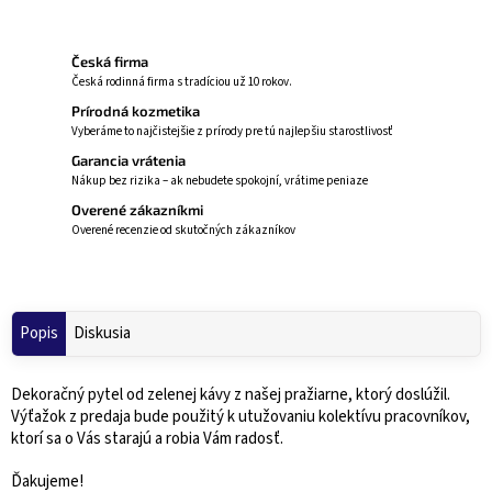
Česká firma
Česká rodinná firma s tradíciou už 10 rokov.
Prírodná kozmetika
Vyberáme to najčistejšie z prírody pre tú najlepšiu starostlivosť
Garancia vrátenia
Nákup bez rizika – ak nebudete spokojní, vrátime peniaze
Overené zákazníkmi
Overené recenzie od skutočných zákazníkov
Popis
Diskusia
Dekoračný pytel od zelenej kávy z našej pražiarne, ktorý doslúžil.
Výťažok z predaja bude použitý k utužovaniu kolektívu pracovníkov,
ktorí sa o Vás starajú a robia Vám radosť.
Ďakujeme!