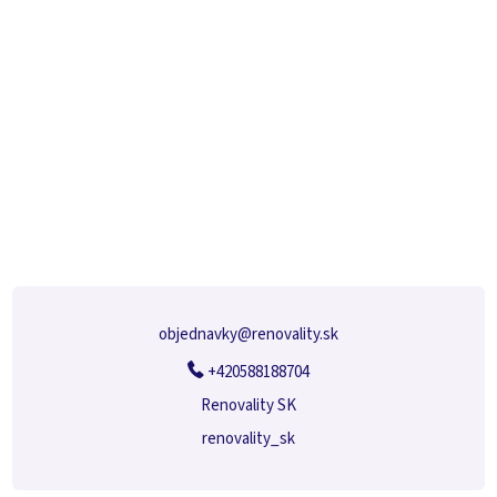
Z
á
p
ä
t
i
e
objednavky
@
renovality.sk
+420588188704
Renovality SK
renovality_sk