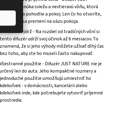
NATURE ponúka sviežu a nevtieravú vôňu, ktorá
vám prináša pohodlie a pokoj. Len čo ho otvoríte,
prostredie sa premení na oázu pokoja.
Dlhodobá výdrž - Na rozdiel od tradičných vôní si
tento difuzér udrží svoj účinok až 6 mesiacov. To
znamená, že si jeho výhody môžete užívať dlhý čas
bez toho, aby ste ho museli často nakupovať.
Všestranné použitie - Difuzér JUST NATURE nie je
určený len do auta. Jeho kompaktné rozmery a
jednoduché použitie umožňujú umiestniť ho
kdekoľvek - v domácnosti, kancelárii alebo
kdekoľvek inde, kde potrebujete vytvoriť príjemné
prostredie.