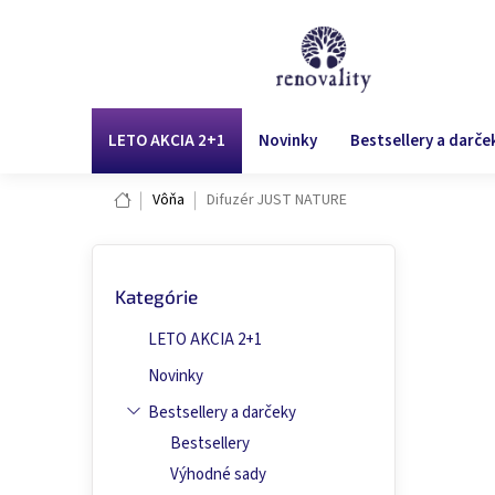
Prejsť
na
obsah
LETO AKCIA 2+1
Novinky
Bestsellery a darče
Domov
Vôňa
Difuzér JUST NATURE
B
Preskočiť
o
Di
Kategórie
kategórie
č
n
LETO AKCIA 2+1
ý
p
Novinky
a
Bestsellery a darčeky
n
Bestsellery
e
l
Výhodné sady