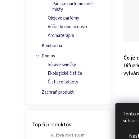
Pánske parfumované
misty
Olejové parfémy
Vôňa do domácnosti
Aromaterapia
Kombucha
Domov
Čo je 
Sójové sviečky
Difuzé
vytvár
Ekologické čističe
Čistiace tablety
Zachráň produkt
Tento w
súhlas 
Top 5 produktov
Nas
Ružová voda 100 ml