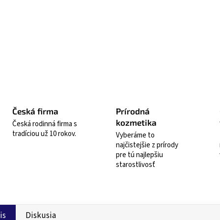
produ
života
Opýta
Česká firma
Prírodná
kozmetika
Česká rodinná firma s
tradíciou už 10 rokov.
Vyberáme to
najčistejšie z prírody
pre tú najlepšiu
starostlivosť
is
Diskusia