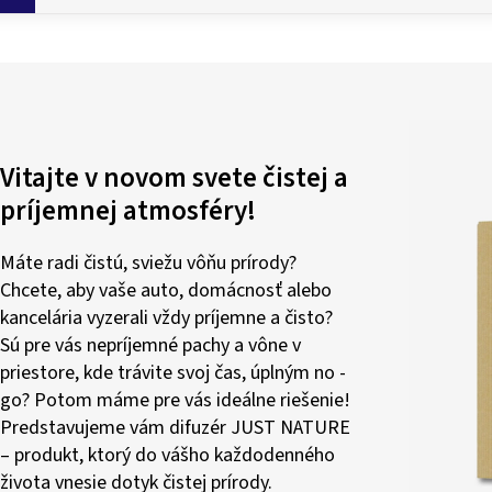
Vitajte v novom svete čistej a
príjemnej atmosféry!
Máte radi čistú, sviežu vôňu prírody?
Chcete, aby vaše auto, domácnosť alebo
kancelária vyzerali vždy príjemne a čisto?
Sú pre vás nepríjemné pachy a vône v
priestore, kde trávite svoj čas, úplným no -
go? Potom máme pre vás ideálne riešenie!
Predstavujeme vám difuzér JUST NATURE
– produkt, ktorý do vášho každodenného
života vnesie dotyk čistej prírody.