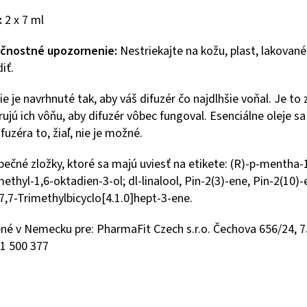
:
2 x 7 ml
čnostné upozornenie:
Nestriekajte na kožu, plast, lakovan
iť.
ie je navrhnuté tak, aby váš difuzér čo najdlhšie voňal. Je to
ujú ich vôňu, aby difuzér vôbec fungoval. Esenciálne oleje sa 
fuzéra to, žiaľ, nie je možné.
ečné zložky, ktoré sa majú uviesť na etikete: (R)-p-mentha-1,8
methyl-1,6-oktadien-3-ol; dl-linalool, Pin-2(3)-ene, Pin-2(10)
,7,7-Trimethylbicyclo[4.1.0]hept-3-ene.
né v Nemecku pre: PharmaFit Czech s.r.o. Čechova 656/24, 75
01 500 377