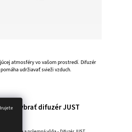
júcej atmosféry vo vašom prostredí. Difuzér
ň pomáha udržiavať svieži vzduch.
čo si vybrať difuzér JUST
drujete
TURE?
Osviežujúca a príjemná vôňa - Difuzér JUST