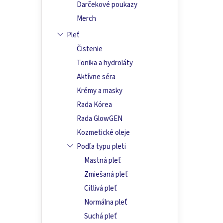
Darčekové poukazy
Merch
Pleť
Čistenie
Tonika a hydroláty
Aktívne séra
Krémy a masky
Rada Kórea
Rada GlowGEN
Kozmetické oleje
Podľa typu pleti
Mastná pleť
Zmiešaná pleť
Citlivá pleť
Normálna pleť
Suchá pleť