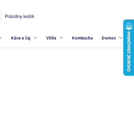
Prázdny košík
UPNÝ
K
Káva a čaj
Vôňa
Kombucha
Domov
Z
 €
ová
dom