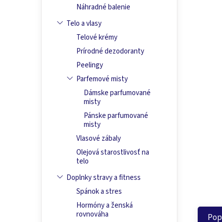
Náhradné balenie
Telo a vlasy
Telové krémy
Prírodné dezodoranty
Peelingy
Parfemové misty
Dámske parfumované
misty
Pánske parfumované
misty
Vlasové zábaly
Olejová starostlivosť na
telo
Doplnky stravy a fitness
Spánok a stres
Hormóny a ženská
rovnováha
Pop