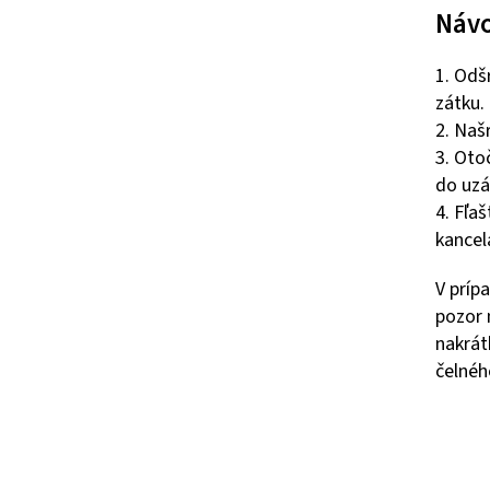
Návo
1. Odš
zátku.
2. Naš
3. Oto
do uzá
4. Fľa
kancel
V príp
pozor 
nakrát
čelnéh