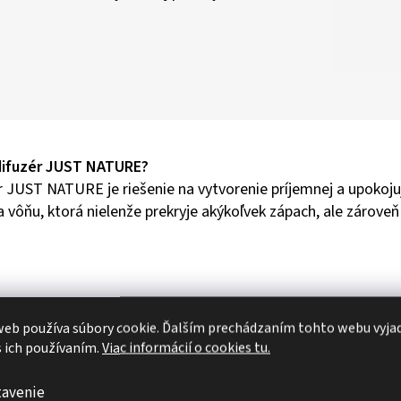
difuzér JUST NATURE?
r JUST NATURE je riešenie na vytvorenie príjemnej a upokoju
a vôňu, ktorá nielenže prekryje akýkoľvek zápach, ale zárove
Pre
eb používa súbory cookie. Ďalším prechádzaním tohto webu vyja
NA
s ich používaním.
Viac informácií o cookies tu.
tavenie