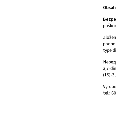
Obsah
Bezpe
poškod
Zložen
podpor
type di
Nebezp
3,7-di
(1S)-3
Vyrobe
tel.: 6