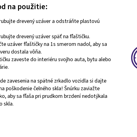
d na použitie:
rubujte drevený uzáver a odstráňte plastovú
rubujte drevený uzáver späť na fľaštičku.
čte uzáver fľaštičky na 1s smerom nadol, aby sa
veru dostala vôňa.
štičku zaveste do interiéru svojho auta, bytu alebo
árie.
ade zavesenia na spätné zrkadlo vozidla si dajte
na poškodenie čelného skla! Šnúrku zaviažte
ko, aby sa fľaša pri prudkom brzdení nedotýkala
o skla.