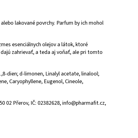
é alebo lakované povrchy. Parfum by ich mohol
 zmes esenciálnych olejov a látok, ktoré
dajú zahrievať, a teda aj voňať, ale pri tomto
-dien; d-limonen, Linalyl acetate, linalool;
-ene, Caryophyllene, Eugenol, Cineole,
0 02 Přerov, IČ: 02382628, info@pharmafit.cz,