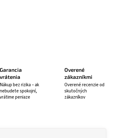
kt, ktorý do vášho každodenného
 vnesie dotyk čistej prírody.
ť sa
Strážiť
Garancia
Overené
vrátenia
zákazníkmi
Nákup bez rizika – ak
Overené recenzie od
nebudete spokojní,
skutočných
vrátime peniaze
zákazníkov