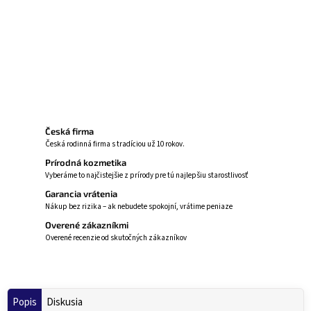
Vstávajte každé ráno oddýchnutí – s
EasyDream!
☀️
Opýtať sa
Strážiť
Česká firma
Česká rodinná firma s tradíciou už 10 rokov.
Prírodná kozmetika
Vyberáme to najčistejšie z prírody pre tú najlepšiu starostlivosť
Garancia vrátenia
Nákup bez rizika – ak nebudete spokojní, vrátime peniaze
Overené zákazníkmi
Overené recenzie od skutočných zákazníkov
Popis
Diskusia