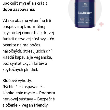
upokojiť myseľ a skrátiť
dobu zaspávania.
Vďaka obsahu vitamínu B6
prispieva aj k normálnej
psychickej činnosti a zdravej
funkcii nervovej sústavy – čo
oceníte najmä počas
náročných, stresujúcich dní.
Každá kapsula je vegánska,
bez syntetických farbív a
zbytočných plnidiel.
Kľúčové výhody:
Rýchlejšie zaspávanie –
Upokojenie mysle – Podpora
nervovej sústavy – Bezpečné
zloženie – Vegan friendly