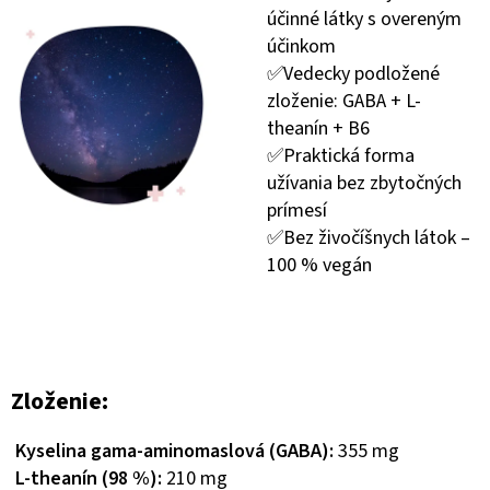
účinné látky s overeným
účinkom
✅Vedecky podložené
zloženie: GABA + L-
theanín + B6
✅Praktická forma
užívania bez zbytočných
prímesí
✅Bez živočíšnych látok –
100 % vegán
Zloženie:
Kyselina gama-aminomaslová (GABA):
355 mg
L-theanín (98 %):
210 mg