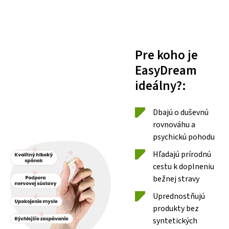
Pre koho je
EasyDream
ideálny?:
Dbajú o duševnú
rovnováhu a
psychickú pohodu
Hľadajú prírodnú
cestu k doplneniu
bežnej stravy
Uprednostňujú
produkty bez
syntetických