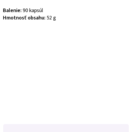
Balenie:
90 kapsúl
Hmotnosť obsahu:
52 g
Z
á
p
ä
t
i
e