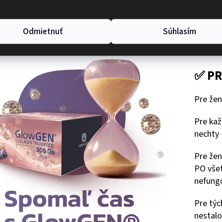
Odmietnuť
Súhlasím
✅ PR
Pre žen
Pre kaž
nechty 
Pre žen
PO všet
nefungo
Pre tých
nestalo