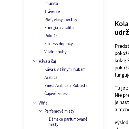
Imunita
Trávenie
Pleť, vlasy, nechty
Kola
Energia a vitalita
udrž
Pokožka
Fitness doplnky
Predst
Vitálne huby
pokožk
kolagé
Káva a čaj
pokožk
Káva s vitálnymi hubami
funguj
Arabica
Zmes Arabica a Robusta
Tu je 
Čajové zmesi
Nie pr
je nas
Vôňa
a mene
Parfemové misty
Dámske parfumované
Výsled
misty