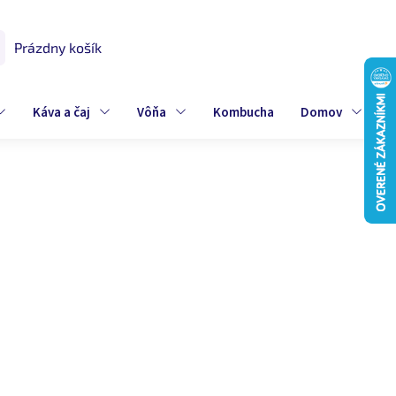
Prázdny košík
UPNÝ
K
Káva a čaj
Vôňa
Kombucha
Domov
Z
74 €
ová
dom