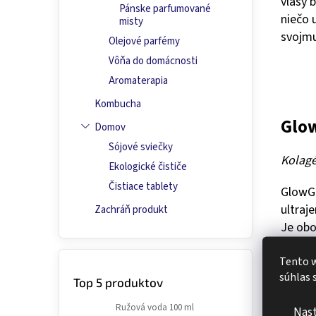
vlasy 
Pánske parfumované
niečo 
misty
svojmu
Olejové parfémy
Vôňa do domácnosti
Aromaterapia
Kombucha
Glo
Domov
Sójové sviečky
Kolagé
Ekologické čističe
Čistiace tablety
GlowGE
ultraj
Zachráň produkt
Je ob
dostup
Tento w
buniek
súhlas 
Top 5 produktov
Vďaka 
Ružová voda 100 ml
Nas
vlasy, 