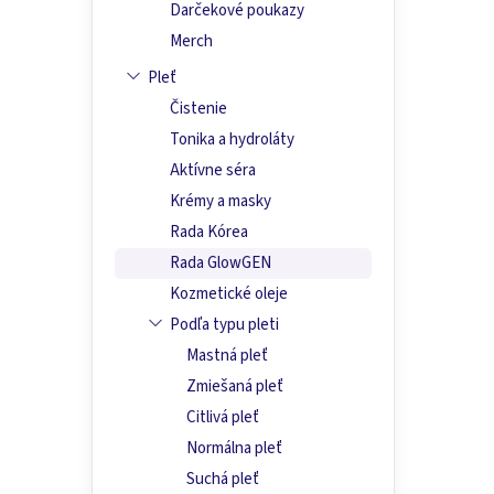
Darčekové poukazy
Merch
Pleť
Čistenie
Tonika a hydroláty
Aktívne séra
Krémy a masky
Rada Kórea
Rada GlowGEN
Kozmetické oleje
Podľa typu pleti
Mastná pleť
Zmiešaná pleť
Citlivá pleť
Normálna pleť
Suchá pleť