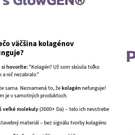
ečo väčšina kolagénov
unguje?
si hovoríte:
"Kolagén? Už som skúsila toľko
k a nič nezabralo."
ste sama. Neznamená to, že
kolagén
nefunguje!
m je v samotných produktoch.
iš veľké molekuly
(3000+ Da) – telo ich nevstrebe
stavebný materiál – bez signálu tvorby kolagénu