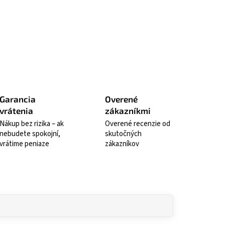
ť sa
Strážiť
Garancia
Overené
vrátenia
zákazníkmi
Nákup bez rizika – ak
Overené recenzie od
nebudete spokojní,
skutočných
vrátime peniaze
zákazníkov