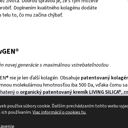
bez života. Dobrou správou je, že s tým môžete
urobiť. Doplnením kvalitného kolagénu dodáte
 telu to, čo mu začína chýbať.
wGEN®
n novej generácie s maximálnou vstrebateľnosťou
N® nie je len ďalší kolagén. Obsahuje
patentovaný kolagén
emnou molekulárnou hmotnosťou iba 500 Da, vďaka čomu sa v
ohatený o
organický patentovaný kremík LIVING SILICA®
, z
nosťou, a o prírodný
vitamín C z aceroly
, ktorý podporuje n
eb používa súbory cookie. Ďalším prechádzaním tohto webu vyja
 pred oxidatívnym stresom.
s ich používaním.
Viac informácií o cookies tu.
synergii týchto zložiek pôsobí GlowGEN® komplexne a
podp
tavenie
aj celkovú vitalitu.