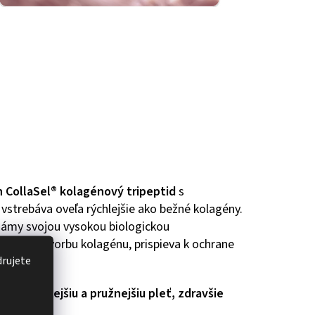
 CollaSel® kolagénový tripeptid
s
strebáva oveľa rýchlejšie ako bežné kolagény.
námy svojou vysokou biologickou
ormálnu tvorbu kolagénu, prispieva k ochrane
drujete
oruje
pevnejšiu a pružnejšiu pleť, zdravšie