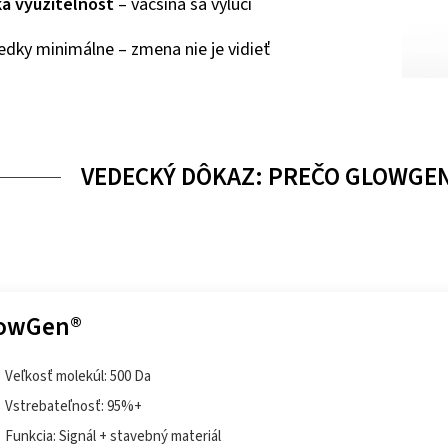
ka využiteľnosť
– väčšina sa vylúči
edky minimálne – zmena nie je vidieť
VEDECKÝ DÔKAZ: PREČO GLOWGE
owGen®
Veľkosť molekúl: 500 Da
Vstrebateľnosť: 95%+
Funkcia: Signál + stavebný materiál