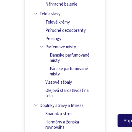
Náhradné balenie
Telo a vlasy
Telové krémy
Prírodné dezodoranty
Peelingy
Parfemové misty
Dámske parfumované
misty
Pánske parfumované
misty
Vlasové zábaly
Olejová starostlivosť na
telo
Doplnky stravy a fitness
Spánok a stres
Pop
Hormóny a ženská
rovnováha