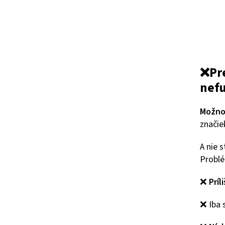
❌
Pr
nef
Možno 
značie
A nie 
Problé
❌
Príl
❌ Iba 