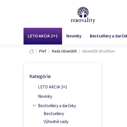
Prejsť
na
obsah
LETO AKCIA 2+1
Novinky
Bestsellery a darče
Domov
Pleť
Rada GlowGEN
GlowGEN 30 sáčkov
B
Preskočiť
o
Gl
Kategórie
kategórie
č
n
LETO AKCIA 2+1
ý
Novink
p
Novinky
a
Bestsellery a darčeky
n
Bestsellery
e
l
Výhodné sady