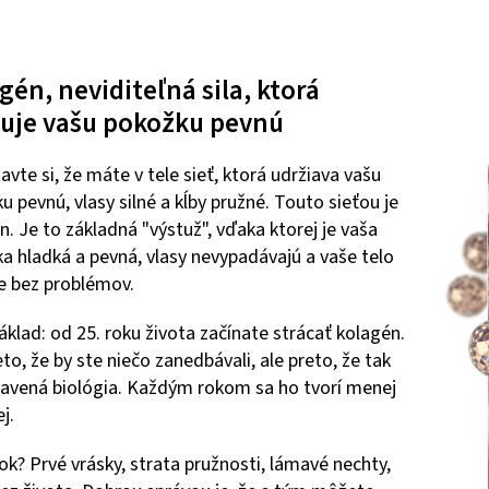
gén, neviditeľná sila, ktorá
uje vašu pokožku pevnú
avte si, že máte v tele sieť, ktorá udržiava vašu
u pevnú, vlasy silné a kĺby pružné. Touto sieťou je
n. Je to základná "výstuž", vďaka ktorej je vaša
a hladká a pevná, vlasy nevypadávajú a vaše telo
e bez problémov.
základ: od 25. roku života začínate strácať kolagén.
eto, že by ste niečo zanedbávali, ale preto, že tak
tavená biológia. Každým rokom sa ho tvorí menej
j.
ok? Prvé vrásky, strata pružnosti, lámavé nechty,