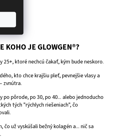
E KOHO JE GLOWGEN®?
y 25+, ktoré nechcú čakať, kým bude neskoro.
dého, kto chce krajšiu pleť, pevnejšie vlasy a
– zvnútra.
y po pôrode, po 30, po 40... alebo jednoducho
kých tých "rýchlych riešeniach", čo
vali.
, čo už vyskúšali bežný kolagén a... nič sa
.