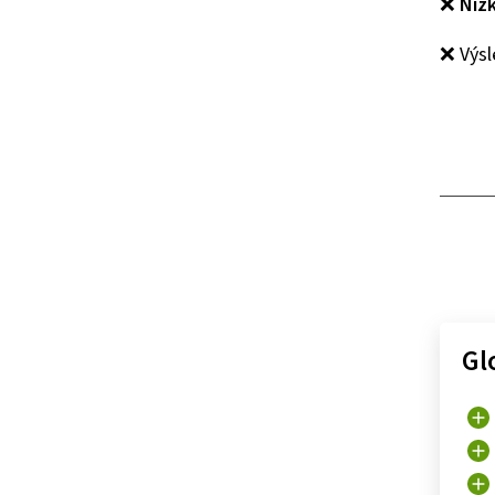
❌
Níz
❌ Výsl
Gl