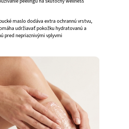
užívanie peelingu na skutočný wellness
ucké maslo dodáva extra ochrannú vrstvu,
pomáha udržiavať pokožku hydratovanú a
ú pred nepriaznivými vplyvmi