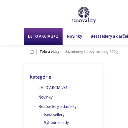
Prejsť
na
obsah
LETO AKCIA 2+1
Novinky
Bestsellery a darče
Domov
Telo a vlasy
Jazmínový telový peeling 200 g
B
Preskočiť
o
Ja
Kategórie
kategórie
č
n
LETO AKCIA 2+1
ý
2 + 1
p
Novinky
a
Bestsellery a darčeky
n
Bestsellery
e
l
Výhodné sady