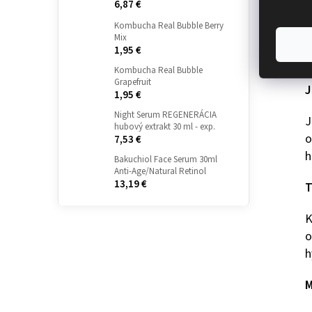
6,87 €
M
v
Kombucha Real Bubble Berry
Mix
1,95 €
T
Kombucha Real Bubble
Grapefruit
J
1,95 €
Night Serum REGENERÁCIA
J
hubový extrakt 30 ml - exp.
o
7,53 €
h
Bakuchiol Face Serum 30ml
Anti-Age/Natural Retinol
13,19 €
T
K
o
h
M