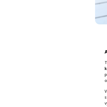
T
k
p
o
V
s
v