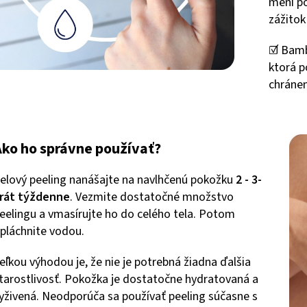
mení po
zážitok
☑️ Bamb
ktorá 
chránen
Ako ho správne používať?
elový peeling nanášajte na navlhčenú pokožku
2 - 3-
rát týždenne
. Vezmite dostatočné množstvo
eelingu a vmasírujte ho do celého tela. Potom
pláchnite vodou.
eľkou výhodou je, že nie je potrebná žiadna ďalšia
tarostlivosť. Pokožka je dostatočne hydratovaná a
yživená. Neodporúča sa používať peeling súčasne s