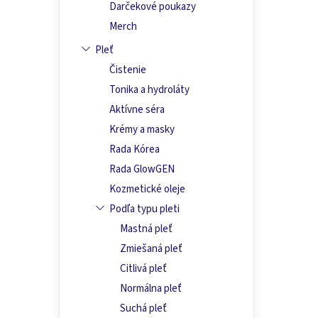
Darčekové poukazy
Merch
Pleť
Čistenie
Tonika a hydroláty
Aktívne séra
Krémy a masky
Rada Kórea
Rada GlowGEN
Kozmetické oleje
Podľa typu pleti
Mastná pleť
Zmiešaná pleť
Citlivá pleť
Normálna pleť
Suchá pleť