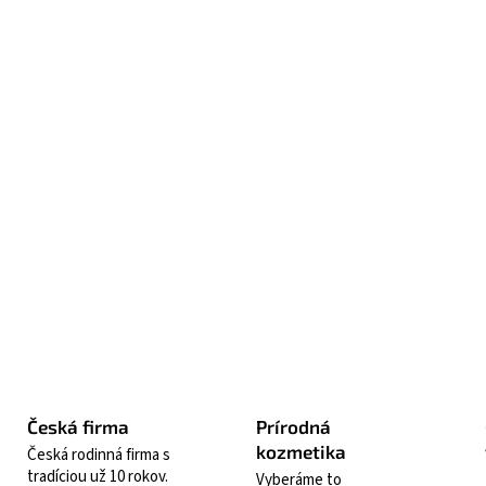
vyhlad
a hydr
Ods
odu
bun
100
zlo
Opýta
Česká firma
Prírodná
kozmetika
Česká rodinná firma s
tradíciou už 10 rokov.
Vyberáme to