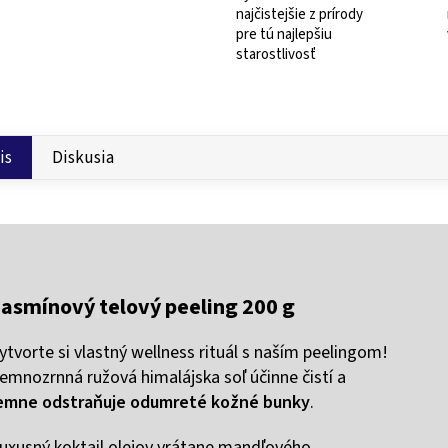
najčistejšie z prírody
pre tú najlepšiu
starostlivosť
is
Diskusia
Jasmínový telový peeling 200 g
ytvorte si vlastný wellness rituál s naším peelingom!
emnozrnná ružová himalájska soľ účinne čistí a
emne odstraňuje odumreté kožné bunky
.
uxusný koktail olejov vrátane mandľového,