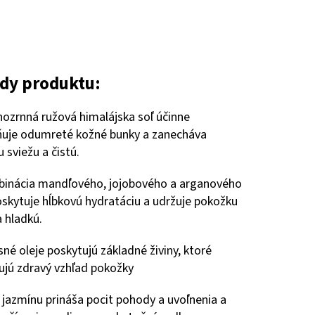
dy produktu:
ozrnná ružová himalájska soľ účinne
ňuje odumreté kožné bunky a zanecháva
 sviežu a čistú.
binácia mandľového, jojobového a arganového
oskytuje hĺbkovú hydratáciu a udržuje pokožku
 hladkú.
sné oleje poskytujú základné živiny, ktoré
jú zdravý vzhľad pokožky
 jazmínu prináša pocit pohody a uvoľnenia a