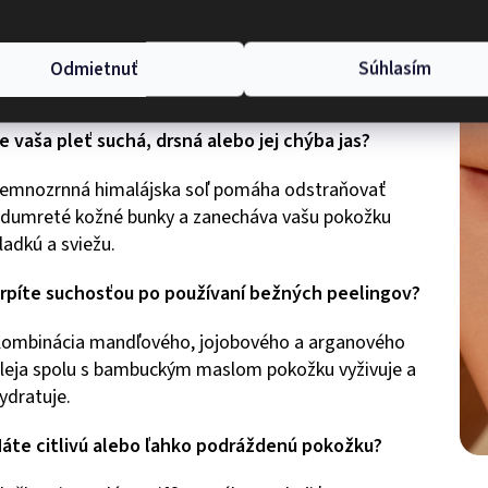
áte pleť, ktorá potrebuje pravidelnú obnovu a
yhladenie?
Odmietnuť
Súhlasím
ento peeling je určený práve pre vás.
e vaša pleť suchá, drsná alebo jej chýba jas?
emnozrnná himalájska soľ pomáha odstraňovať
dumreté kožné bunky a zanecháva vašu pokožku
ladkú a sviežu.
rpíte suchosťou po používaní bežných peelingov?
ombinácia mandľového, jojobového a arganového
leja spolu s bambuckým maslom pokožku vyživuje a
ydratuje.
áte citlivú alebo ľahko podráždenú pokožku?