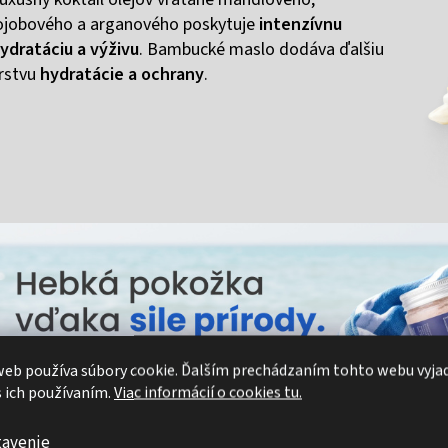
ojobového a arganového poskytuje
intenzívnu
ydratáciu a výživu
. Bambucké maslo dodáva ďalšiu
rstvu
hydratácie a ochrany
.
eb používa súbory cookie. Ďalším prechádzaním tohto webu vyja
s ich používaním.
Viac informácií o cookies tu.
Pre koho je výrobok určený?
tavenie