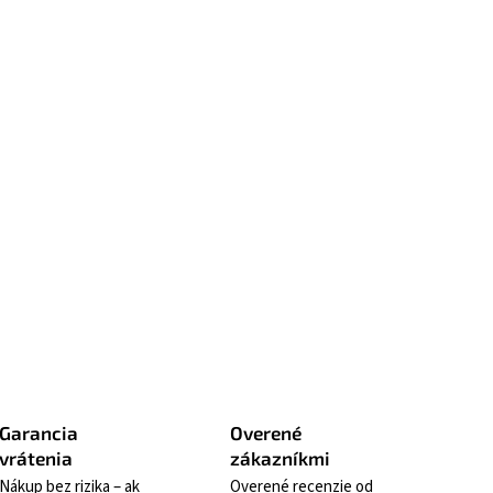
zuje a vyživuje pokožku. Pre hladkú, jemnú
atovanú pokožku.
traňuje
Zanecháva pokožku
mreté kožné
hebkú na dotyk
ky
Diam Oléoactif®
 % prírodné
upokojenie citlivej
ženie
pokožky
ť sa
Strážiť
Garancia
Overené
vrátenia
zákazníkmi
Nákup bez rizika – ak
Overené recenzie od