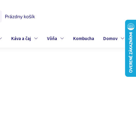
Prázdny košík
UPNÝ
K
Káva a čaj
Vôňa
Kombucha
Domov
Z
200 g
ová
dom