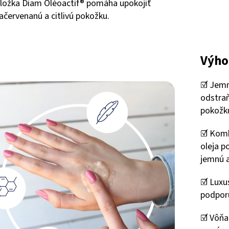
ložka Diam Oléoactif® pomáha upokojiť
ačervenanú a citlivú pokožku.
Výho
☑️ Jemn
odstra
pokožku
☑️ Kom
oleja p
jemnú a
☑️ Luxu
podporu
☑️ Vôňa