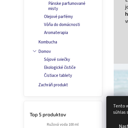
Pánske parfumované
j
misty
h
Olejové parfémy
v
Vôňa do domácnosti
Aromaterapia
Kombucha
Domov
Sójové sviečky
Ekologické čističe
Čistiace tablety
Zachráň produkt
Tento w
súhlas 
Top 5 produktov
Ružová voda 100 ml
Nas