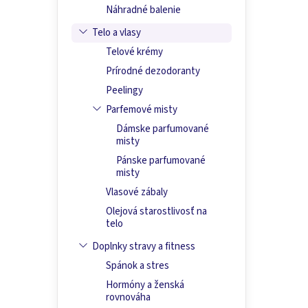
Náhradné balenie
Telo a vlasy
Telové krémy
Prírodné dezodoranty
Peelingy
Parfemové misty
Dámske parfumované
misty
Pánske parfumované
misty
Vlasové zábaly
Olejová starostlivosť na
telo
Doplnky stravy a fitness
Spánok a stres
Hormóny a ženská
rovnováha