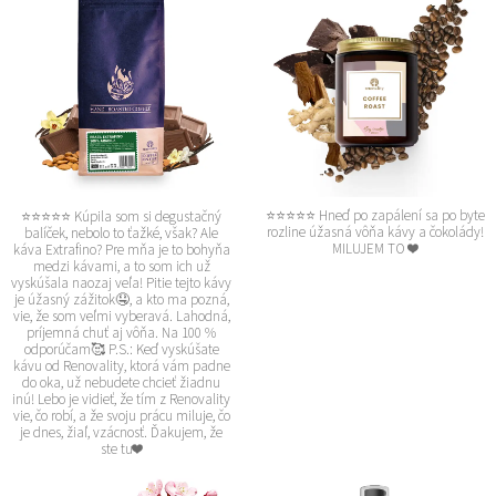
⭐⭐⭐⭐⭐ Hneď po zapálení sa po byte
⭐⭐⭐⭐⭐ Kúpila som si degustačný
rozline úžasná vôňa kávy a čokolády!
balíček, nebolo to ťažké, však? Ale
MILUJEM TO ❤️
káva Extrafino? Pre mňa je to bohyňa
medzi kávami, a to som ich už
vyskúšala naozaj veľa! Pitie tejto kávy
je úžasný zážitok🤤, a kto ma pozná,
vie, že som veľmi vyberavá. Lahodná,
príjemná chuť aj vôňa. Na 100 %
odporúčam🥰 P.S.: Keď vyskúšate
kávu od Renovality, ktorá vám padne
do oka, už nebudete chcieť žiadnu
inú! Lebo je vidieť, že tím z Renovality
vie, čo robí, a že svoju prácu miluje, čo
je dnes, žiaľ, vzácnosť. Ďakujem, že
ste tu❤️