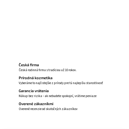
Zmyslový zážitok
Na večerný rituál
100 % prírodný olej
Opýtať sa
Strážiť
Česká firma
Česká rodinná firma s tradíciou už 10 rokov.
Prírodná kozmetika
Vyberáme to najčistejšie z prírody pre tú najlepšiu starostlivosť
Garancia vrátenia
Nákup bez rizika – ak nebudete spokojní, vrátime peniaze
Overené zákazníkmi
Overené recenzie od skutočných zákazníkov