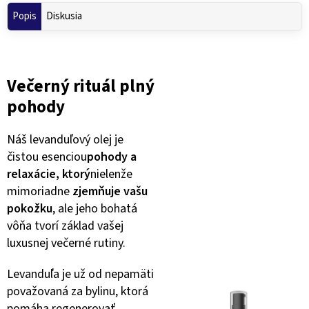
Popis
Diskusia
Večerný rituál plný
pohody
Náš levanduľový olej je
čistou esenciou
pohody a
relaxácie, ktorý
nielenže
mimoriadne
zjemňuje vašu
pokožku
, ale jeho bohatá
vôňa tvorí základ vašej
luxusnej večerné rutiny.
Levanduľa je už od nepamäti
považovaná za bylinu, ktorá
pomáha regenerovať