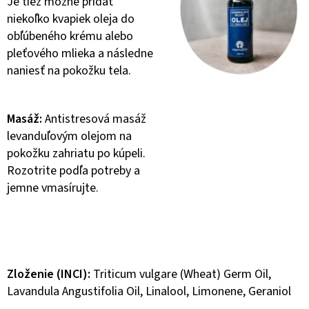
Je tiež možné pridať
niekoľko kvapiek oleja do
obľúbeného krému alebo
pleťového mlieka a následne
naniesť na pokožku tela.
Masáž:
Antistresová masáž
levanduľovým olejom na
pokožku zahriatu po kúpeli.
Rozotrite podľa potreby a
jemne vmasírujte.
Zloženie (INCI):
Triticum vulgare (Wheat) Germ Oil,
Lavandula Angustifolia Oil, Linalool, Limonene, Geraniol