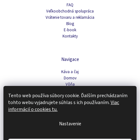
FAQ
Veľkoobchodná spolupráca
Vrátenie tovaru a reklamácia
Blog
E-book
Kontakty
Navigace
Káva a čaj
Domov
Vôňa
Pleťová kozmetika
Tento web používa súbory cookie. Ďalším prechádzaním
Doplnky stravy a fitness
tohto webu vyjadrujete súhlas s ich používaním.
Viac
Tipy na darčeky
informácií o cookies tu.
Zachráň produkt
Nastavenie
Copyright 2026
Renovality
. Všetky práva vyhradené.
Vytvoril Shoptet