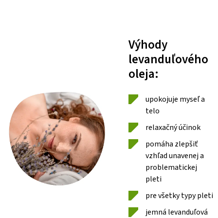
Výhody
levanduľového
oleja:
upokojuje myseľ a
telo
relaxačný účinok
pomáha zlepšiť
vzhľad unavenej a
problematickej
pleti
pre všetky typy pleti
jemná levanduľová