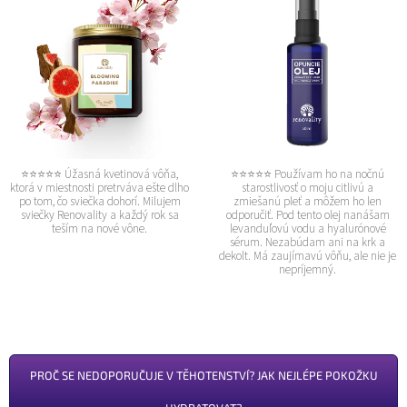
⭐⭐⭐⭐⭐ Používam ho na nočnú
⭐⭐⭐⭐⭐ Úžasná kvetinová vôňa,
starostlivosť o moju citlivú a
ktorá v miestnosti pretrváva ešte dlho
zmiešanú pleť a môžem ho len
po tom, čo sviečka dohorí. Milujem
odporučiť. Pod tento olej nanášam
sviečky Renovality a každý rok sa
levanduľovú vodu a hyalurónové
teším na nové vône.
sérum. Nezabúdam ani na krk a
dekolt. Má zaujímavú vôňu, ale nie je
nepríjemný.
PROČ SE NEDOPORUČUJE V TĚHOTENSTVÍ? JAK NEJLÉPE POKOŽKU