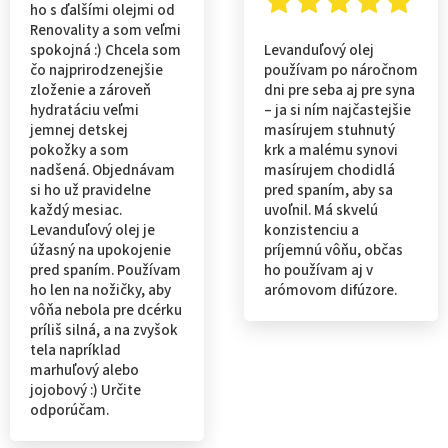
ho s ďalšími olejmi od
Renovality a som veľmi
spokojná :) Chcela som
Levanduľový olej
čo najprirodzenejšie
používam po náročnom
zloženie a zároveň
dni pre seba aj pre syna
hydratáciu veľmi
– ja si ním najčastejšie
jemnej detskej
masírujem stuhnutý
pokožky a som
krk a malému synovi
nadšená. Objednávam
masírujem chodidlá
si ho už pravidelne
pred spaním, aby sa
každý mesiac.
uvoľnil. Má skvelú
Levanduľový olej je
konzistenciu a
úžasný na upokojenie
príjemnú vôňu, občas
pred spaním. Používam
ho používam aj v
ho len na nožičky, aby
arómovom difúzore.
vôňa nebola pre dcérku
príliš silná, a na zvyšok
tela napríklad
marhuľový alebo
jojobový :) Určite
odporúčam.