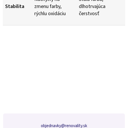
Stabilita
zmenu farby,
dlhotrvajúca
rýchlu oxidáciu
čerstvosť
Z
á
p
ä
t
i
e
objednavky
@
renovality.sk