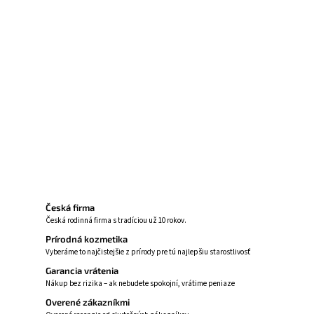
Ultra malé častice
Vysoká vstrebateľnosť
Proti únave a vyčerpaniu
Na pokožku, kosti, zuby
Opýtať sa
Strážiť
Česká firma
Česká rodinná firma s tradíciou už 10 rokov.
Prírodná kozmetika
Vyberáme to najčistejšie z prírody pre tú najlepšiu starostlivosť
Garancia vrátenia
Nákup bez rizika – ak nebudete spokojní, vrátime peniaze
Overené zákazníkmi