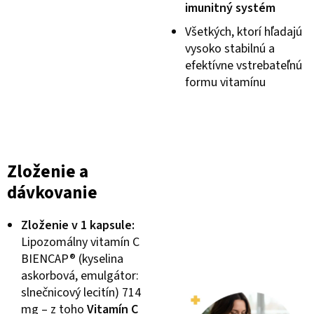
imunitný systém
Všetkých, ktorí hľadajú
vysoko stabilnú a
efektívne vstrebateľnú
formu vitamínu
Zloženie a
dávkovanie
Zloženie v 1 kapsule:
Lipozomálny vitamín C
BIENCAP® (kyselina
askorbová, emulgátor:
slnečnicový lecitín) 714
mg – z toho
Vitamín C