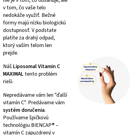
nie je v tom, čo obsahuje, ale
v tom, čo vaše telo
nedokáže využiť. Bežné
formy majú nízku biologickú
dostupnosť. V podstate
platíte za drahý odpad,
ktorý vaším telom len
prejde.
Náš
Liposomal Vitamin C
MAXIMAL
tento problém
rieši.
Nepredávame vám len "ďalší
vitamín C". Predávame vám
systém doručenia
.
Používame špičkovú
technológiu BIENCAP® –
vitamín C zapuzdrený v