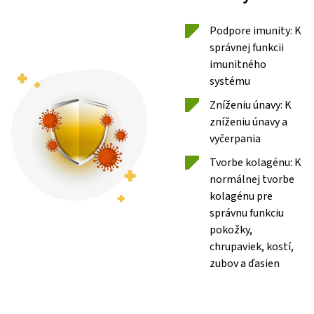
Podpore imunity: K
správnej funkcii
imunitného
systému
Zníženiu únavy: K
zníženiu únavy a
vyčerpania
Tvorbe kolagénu: K
normálnej tvorbe
kolagénu pre
správnu funkciu
pokožky,
chrupaviek, kostí,
zubov a ďasien