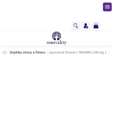
Prejsť
na
obsah
NÁKUPNÝ
KOŠÍK
Domov
Doplnky stravy a fitness
Liposomal Vitamin C MAXIMAL 500 mg 100 tobolek
Liposomal Vitamin C MAXIMAL
500 mg 100 tobolek
Novinka