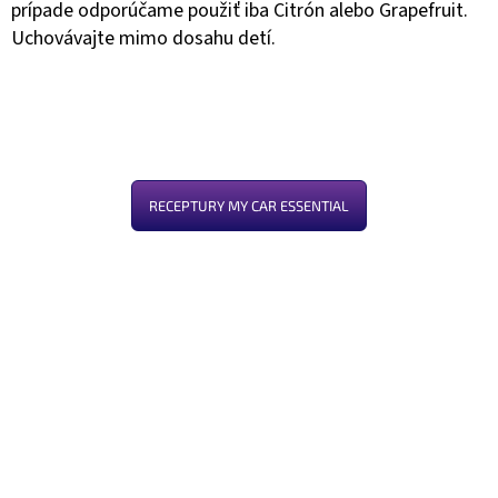
prípade odporúčame použiť iba Citrón alebo Grapefruit.
Uchovávajte mimo dosahu detí.
RECEPTURY MY CAR ESSENTIAL
Z
á
p