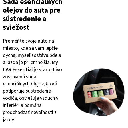
Sada esenciálnych
olejov do auta pre
sústredenie a
sviežosť
Premeňte svoje auto na
miesto, kde sa vám lepšie
dýcha, myseľ zostáva bdelá
a jazda je príjemnejšia.
My
CAR Essential
je starostlivo
zostavená sada
esenciálnych olejov, ktorá
podporuje sústredenie
vodiča, osviežuje vzduch v
interiéri a pomáha
predchádzať nevoľnosti z
jazdy.