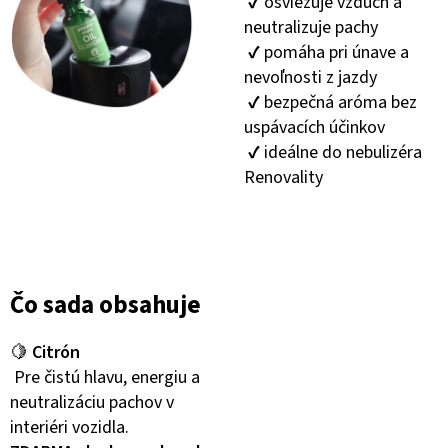
✔️ osviežuje vzduch a
neutralizuje pachy
✔️ pomáha pri únave a
nevoľnosti z jazdy
✔️ bezpečná aróma bez
uspávacích účinkov
✔️ ideálne do nebulizéra
Renovality
Čo sada obsahuje
🍋
Citrón
Pre čistú hlavu, energiu a
neutralizáciu pachov v
interiéri vozidla.