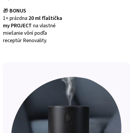
🎁
BONUS
1× prázdna
20 ml fľaštička
my PROJECT
na vlastné
miešanie vôní podľa
receptúr Renovality.