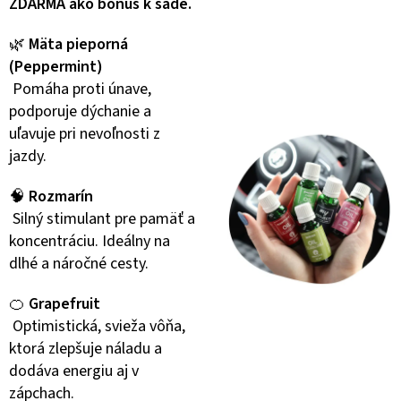
ZDARMA ako bonus k sade.
🌿
Mäta pieporná
(Peppermint)
Pomáha proti únave,
podporuje dýchanie a
uľavuje pri nevoľnosti z
jazdy.
🧠
Rozmarín
Silný stimulant pre pamäť a
koncentráciu. Ideálny na
dlhé a náročné cesty.
🍊
Grapefruit
Optimistická, svieža vôňa,
ktorá zlepšuje náladu a
dodáva energiu aj v
zápchach.