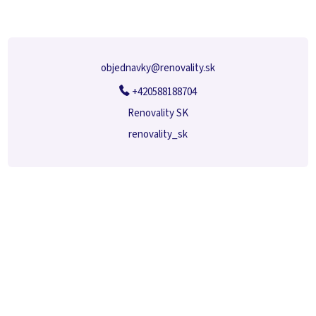
ä
t
i
e
objednavky
@
renovality.sk
+420588188704
Renovality SK
renovality_sk