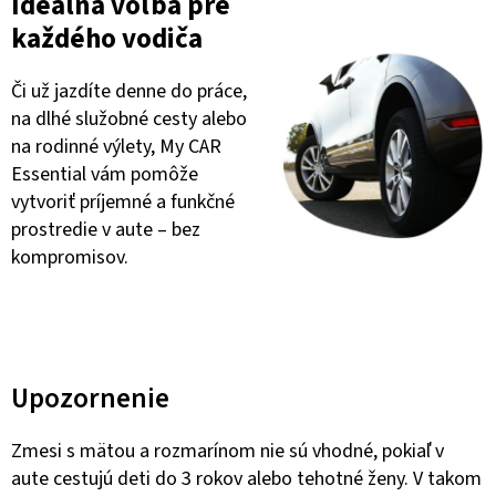
Ideálna voľba pre
každého vodiča
Či už jazdíte denne do práce,
na dlhé služobné cesty alebo
na rodinné výlety, My CAR
Essential vám pomôže
vytvoriť príjemné a funkčné
prostredie v aute – bez
kompromisov.
Upozornenie
Zmesi s mätou a rozmarínom nie sú vhodné, pokiaľ v
aute cestujú deti do 3 rokov alebo tehotné ženy. V takom