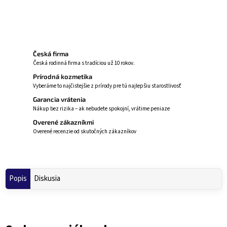
Opýtať sa
Strážiť
Česká firma
Česká rodinná firma s tradíciou už 10 rokov.
Prírodná kozmetika
Vyberáme to najčistejšie z prírody pre tú najlepšiu starostlivosť
Garancia vrátenia
Nákup bez rizika – ak nebudete spokojní, vrátime peniaze
Overené zákazníkmi
Overené recenzie od skutočných zákazníkov
Popis
Diskusia