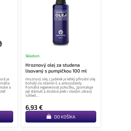
Skladom
Hroznový olej za studena
lisovaný s pumpičkou 100 ml
orá je
Hroznový olej z jadérek je lehký přírodní olej
Pomáha
bohatý na vitamín E a antioxidanty.
nutie a
Pomáhá regenerovat pokožku, zpomaluje
pleť
její stárnutí a dodává pleti i vlasům zdravý
vzhled....
6,93 €
DO KOŠÍKA