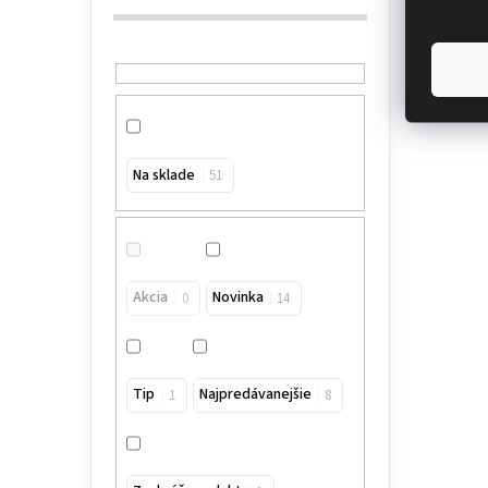
Na sklade
51
Akcia
Novinka
0
14
Tip
Najpredávanejšie
1
8