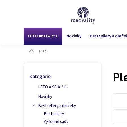
Prejsť
na
obsah
LETO AKCIA 2+1
Novinky
Bestsellery a darče
Domov
Pleť
B
Preskočiť
o
Pl
Kategórie
kategórie
č
n
LETO AKCIA 2+1
ý
p
Novinky
a
Bestsellery a darčeky
n
Bestsellery
e
l
Výhodné sady