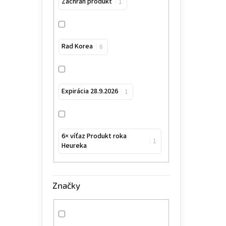
Zachráň produkt
1
Rad Korea
6
Expirácia 28.9.2026
1
6× víťaz Produkt roka
1
Heureka
Značky