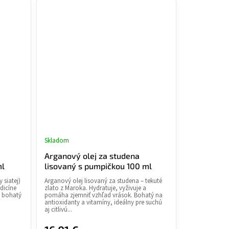
Skladom
Arganový olej za studena
ml
lisovaný s pumpičkou 100 ml
 siatej)
Arganový olej lisovaný za studena – tekuté
edicíne
zlato z Maroka. Hydratuje, vyživuje a
e bohatý
pomáha zjemniť vzhľad vrások. Bohatý na
antioxidanty a vitamíny, ideálny pre suchú
aj citlivú...