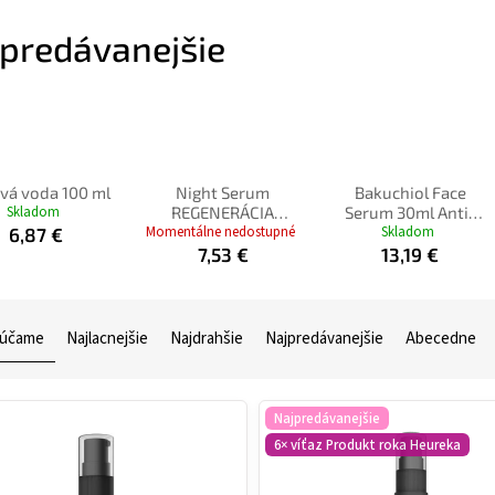
predávanejšie
vá voda 100 ml
Night Serum
Bakuchiol Face
Skladom
REGENERÁCIA
Serum 30ml Anti-
Momentálne nedostupné
hubový extrakt 30
Age/Natural Retinol
Skladom
6,87 €
ml - exp.
7,53 €
13,19 €
účame
Najlacnejšie
Najdrahšie
Najpredávanejšie
Abecedne
Najpredávanejšie
6× víťaz Produkt roka Heureka