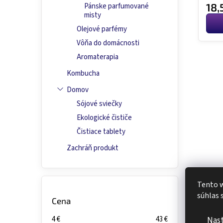
18,
Pánske parfumované
misty
Olejové parfémy
Vôňa do domácnosti
Aromaterapia
Kombucha
Domov
Sójové sviečky
Ekologické čističe
Čistiace tablety
Zachráň produkt
Tento w
súhlas 
Cena
Nas
4
€
43
€