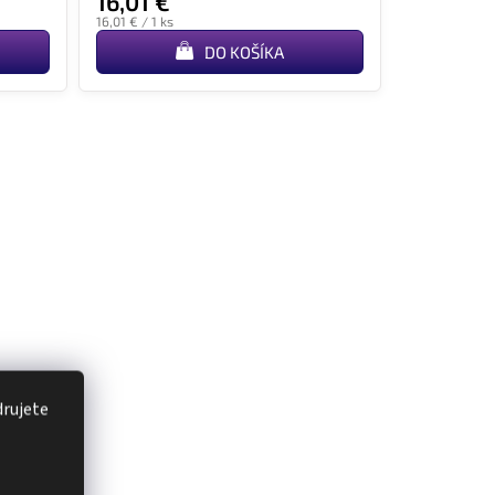
16,01 €
Jednotková
16,01 € / 1 ks
cena:
DO KOŠÍKA
drujete