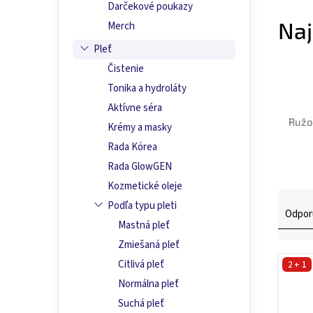
Darčekové poukazy
Naj
Merch
Pleť
Čistenie
Tonika a hydroláty
Aktívne séra
Ružo
Krémy a masky
Rada Kórea
Rada GlowGEN
Kozmetické oleje
R
Podľa typu pleti
a
Odpor
Mastná pleť
d
e
Zmiešaná pleť
n
V
Citlivá pleť
2 + 1
i
ý
Normálna pleť
e
p
p
Suchá pleť
i