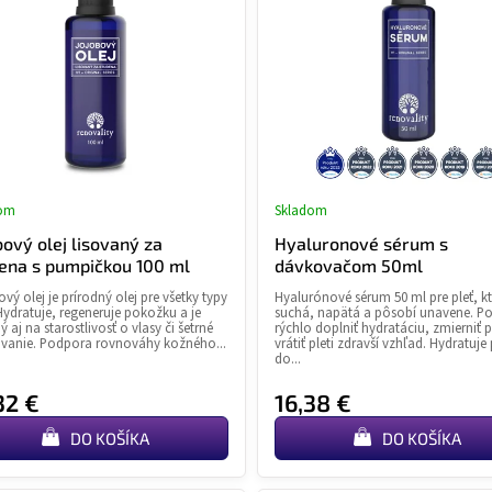
dom
Skladom
bový olej lisovaný za
Hyaluronové sérum s
ena s pumpičkou 100 ml
dávkovačom 50ml
vý olej je prírodný olej pre všetky typy
Hyalurónové sérum 50 ml pre pleť, kt
 Hydratuje, regeneruje pokožku a je
suchá, napätá a pôsobí unavene. 
 aj na starostlivosť o vlasy či šetrné
rýchlo doplniť hydratáciu, zmierniť p
ovanie. Podpora rovnováhy kožného...
vrátiť pleti zdravší vzhľad. Hydratuje 
do...
32 €
16,38 €
DO KOŠÍKA
DO KOŠÍKA