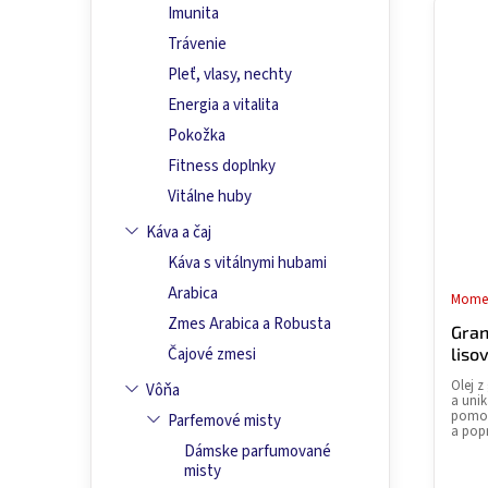
Imunita
Trávenie
Pleť, vlasy, nechty
Energia a vitalita
Pokožka
Fitness doplnky
Vitálne huby
Káva a čaj
Káva s vitálnymi hubami
Arabica
Momen
Zmes Arabica a Robusta
Gran
liso
Čajové zmesi
Olej z
Vôňa
a unik
pomoc
Parfemové misty
a popr
Dámske parfumované
misty