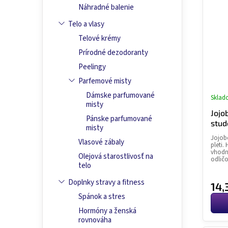
r
s
Náhradné balenie
o
p
Telo a vlasy
d
r
u
Telové krémy
o
k
d
Prírodné dezodoranty
t
u
Peelingy
o
k
Parfemové misty
v
t
o
Dámske parfumované
Skla
misty
v
Jojo
Pánske parfumované
stud
misty
Jojobo
Vlasové zábaly
pleti.
vhodný
Olejová starostlivosť na
odlič
telo
Doplnky stravy a fitness
14,
Spánok a stres
Hormóny a ženská
rovnováha