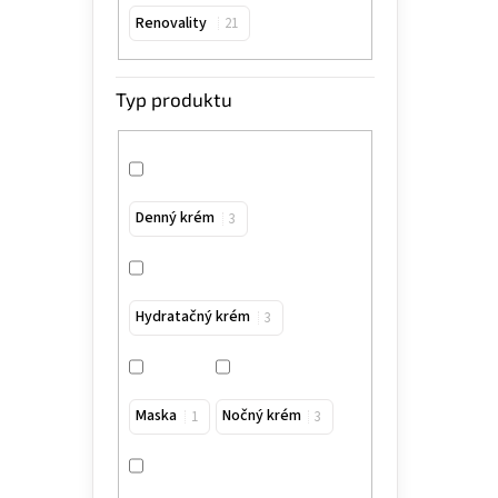
Renovality
21
Typ produktu
Denný krém
3
Hydratačný krém
3
Maska
Nočný krém
1
3