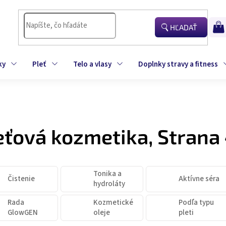
HĽADAŤ
NÁK
KOŠÍ
ky
Pleť
Telo a vlasy
Doplnky stravy a fitness
eťová kozmetika
, Strana
Tonika a
Čistenie
Aktívne séra
hydroláty
Rada
Kozmetické
Podľa typu
GlowGEN
oleje
pleti