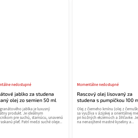
tálne nedostupné
Momentálne nedostupné
átové jablko za studena
Rascový olej lisovaný za
vaný olej zo semien 50 ml
studena s pumpičkou 100 
 granátového jablka je luxusný
Olej z čierneho kmínu (olej z černušky
átny produkt. Je ideálnym
sa využíva v ázijskej a orientálnej m
níkom pre suchú, starnúcu, unavenú
pri kožných ekzémoch a žihľavke. J
askanú pleť. Patrí medzi suché oleje...
na nenasýtené mastné kyseliny a...