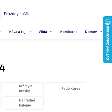
Prázdny košík
UPNÝ
K
Káva a čaj
Vôňa
Kombucha
Domov
Z
 4
Krémy a
Rada Kórea
masky
Náhradné
balenie