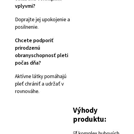
vplyvmi?
Doprajte jej upokojenie a
posilnenie.
Chcete podporiť
prirodzenú
obranyschopnosť pleti
počas dňa?
Aktívne látky pomáhajú
pleť chrániť a udržať v
rovnováhe.
Výhody
produktu:
☑️ komplex hubových