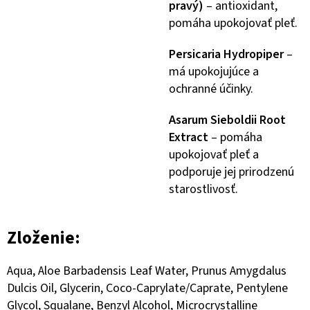
pravý)
– antioxidant,
pomáha upokojovať pleť.
Persicaria Hydropiper
–
má upokojujúce a
ochranné účinky.
Asarum Sieboldii Root
Extract
– pomáha
upokojovať pleť a
podporuje jej prirodzenú
starostlivosť.
Zloženie:
Aqua, Aloe Barbadensis Leaf Water, Prunus Amygdalus
Dulcis Oil, Glycerin, Coco-Caprylate/Caprate, Pentylene
Glycol, Squalane, Benzyl Alcohol, Microcrystalline