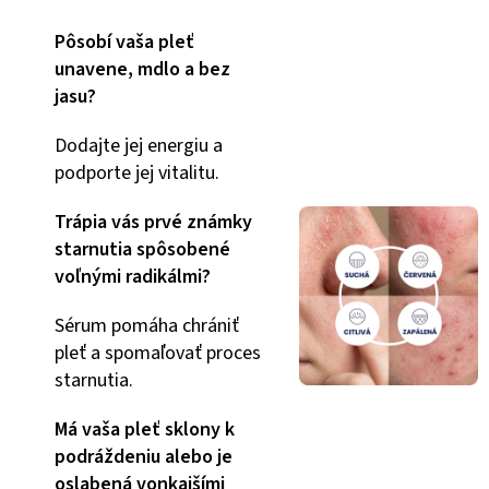
Pôsobí vaša pleť
unavene, mdlo a bez
jasu?
Dodajte jej energiu a
podporte jej vitalitu.
Trápia vás prvé známky
starnutia spôsobené
voľnými radikálmi?
Sérum pomáha chrániť
pleť a spomaľovať proces
starnutia.
Má vaša pleť sklony k
podráždeniu alebo je
oslabená vonkajšími