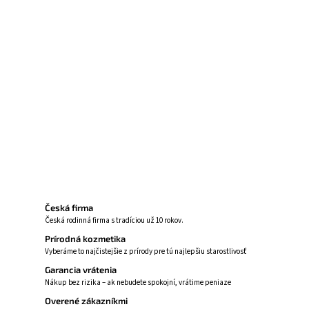
Upokojuje podráždenú pleť
Hydratuje a podporuje zdravú pokožku
Chráni pleť pred škodlivými vplyvmi
Podporuje rovnováhu pleti
Opýtať sa
Strážiť
Česká firma
Česká rodinná firma s tradíciou už 10 rokov.
Prírodná kozmetika
Vyberáme to najčistejšie z prírody pre tú najlepšiu starostlivosť
Garancia vrátenia
Nákup bez rizika – ak nebudete spokojní, vrátime peniaze
Overené zákazníkmi