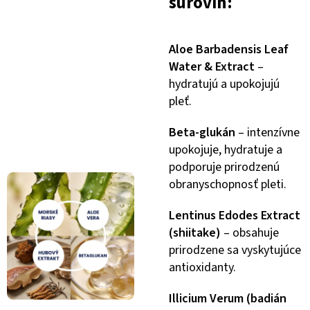
surovín:
Aloe Barbadensis Leaf
Water & Extract
–
hydratujú a upokojujú
pleť.
Beta-glukán
– intenzívne
upokojuje, hydratuje a
podporuje prirodzenú
obranyschopnosť pleti.
Lentinus Edodes Extract
(shiitake)
– obsahuje
prirodzene sa vyskytujúce
antioxidanty.
Illicium Verum (badián