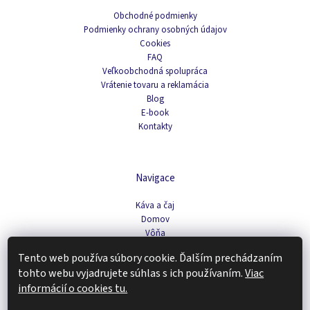
Obchodné podmienky
Podmienky ochrany osobných údajov
Cookies
FAQ
Veľkoobchodná spolupráca
Vrátenie tovaru a reklamácia
Blog
E-book
Kontakty
Navigace
Káva a čaj
Domov
Vôňa
Pleťová kozmetika
Tento web používa súbory cookie. Ďalším prechádzaním
Doplnky stravy a fitness
tohto webu vyjadrujete súhlas s ich používaním.
Viac
Tipy na darčeky
informácií o cookies tu.
Zachráň produkt