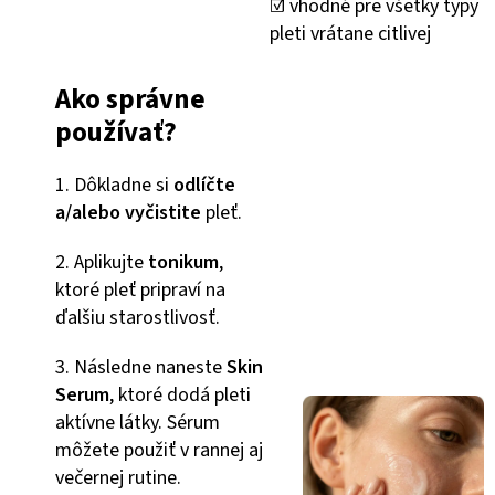
☑️ vhodné pre všetky typy
pleti vrátane citlivej
Ako správne
používať?
1. Dôkladne si
odlíčte
a/alebo vyčistite
pleť.
2. Aplikujte
tonikum
,
ktoré pleť pripraví na
ďalšiu starostlivosť.
3. Následne naneste
Skin
Serum
, ktoré dodá pleti
aktívne látky. Sérum
môžete použiť v rannej aj
večernej rutine.