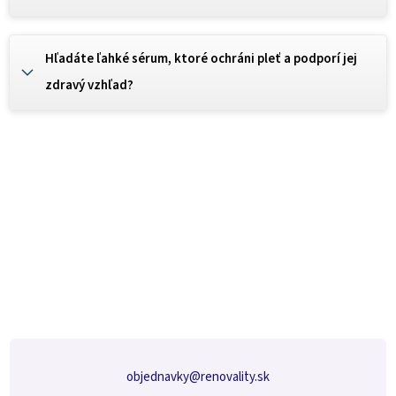
Hľadáte ľahké sérum, ktoré ochráni pleť a podporí jej
zdravý vzhľad?
Z
á
p
ä
t
i
e
objednavky
@
renovality.sk