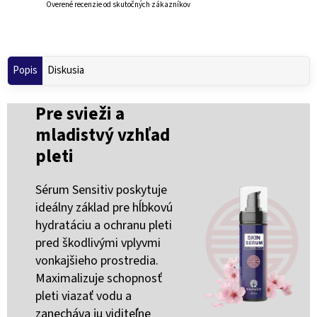
Overené recenzie od skutočných zákazníkov
Popis
Diskusia
Pre svieži a
mladistvý vzhľad
pleti
Sérum Sensitiv poskytuje
ideálny základ pre hĺbkovú
hydratáciu a ochranu pleti
pred škodlivými vplyvmi
vonkajšieho prostredia.
Maximalizuje schopnosť
pleti viazať vodu a
zanecháva ju viditeľne